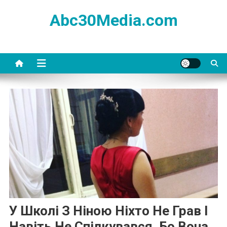
Skip
Abc30Media.com
to
content
У Школі З Ніною Ніхто Не Грав І
Навіть Не Спілкувався, Бо Вона