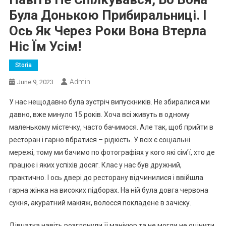
Була Донькою Прибиральниці. І
Ось Як Через Роки Вона Втерла
Ніс Їм Усім!
Storia
Admin
June 9, 2023
У нас нещодавно була зустріч випускників. Не збиралися ми
давно, вже минуло 15 років. Хоча всі живуть в одному
маленькому містечку, часто бачимося. Але так, щоб прийти в
ресторан і гарно вбратися – рідкість. У всіх є соціальні
мережі, тому ми бачимо по фотографіях у кого які сім’ї, хто де
працює і яких успіхів досяг. Клас у нас був дружний,
практично. І ось двері до ресторану відчинилися і ввійшла
гарна жінка на високих підборах. На ній була довга червона
сукня, акуратний макіяж, волосся покладене в зачіску.
Дівчатка навіть розглянули її манікюр та не могли не оцінити