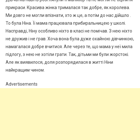
прикраси. Красива жінка трималася так добре, як королева.
Ми довго не могли впізнати, хто ж це, а потім до нас дійшло .
То була Ніна. Її мама працювала прибиральницею у школі.
Насправді, Ніну особливо ніхто в класі не помічав. З нею ніхто
не дружив і не грав. Хоча вона була дуже охайною дівчинкою,
намагалася добре вчитися. Але через те, що мама у неї мила
підлогу, з нею не хотіли грати. Так, дітьми ми були жорстокі.
Але як виявилося, доля розпорядилася в житті Ніни
найкращим чином.
Advertisements