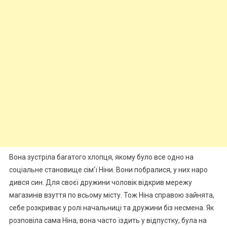
Вона зустріла баrатого хлопця, якому було все одно на
соціальне становище сім’ї Ніни. Вони побралися, у них наро
дився син. Для своєї дружини чоловік відкрив мережу
магазинів взуття по всьому місту. Тож Ніна справою зайнята,
себе розкриває у ролі начальниці та дружини біз несмена. Як
розповіла сама Ніна, вона часто їздить у відпустку, була на