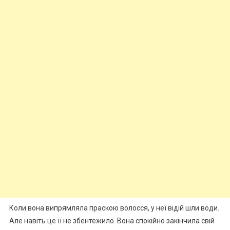
Коли вона випрямляла праскою волосся, у неї відій шли води.
Але навіть це її не збентежило. Вона спокійно закінчила свій