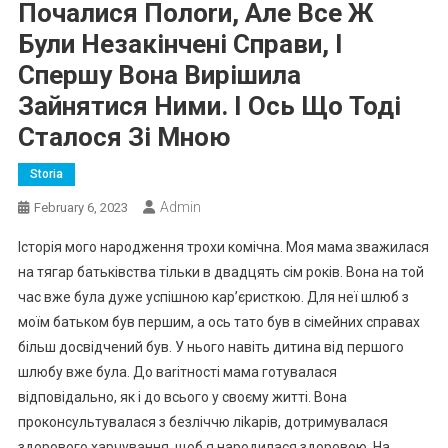
Почалися Полоrи, Але Все Ж
Були Незакінчені Справи, І
Спершу Вона Вирішила
Зайнятися Ними. І Ось Що Тоді
Сталося Зі Мною
Storia
Admin
February 6, 2023
Історія мого народження трохи комічна. Моя мама зважилася
на тягар батьківства тільки в двадцять сім років. Вона на той
час вже була дуже успішною кар’єристкою. Для неї шлюб з
моїм батьком був першим, а ось тато був в сімейних справах
більш досвідчений був. У нього навіть дитина від першого
шлюбу вже була. До ваrітності мама готувалася
відповідально, як і до всього у своєму житті. Вона
проконсультувалася з безліччю ліkарів, дотримувалася
здорового харчування, щоб я народилася здоровою. На