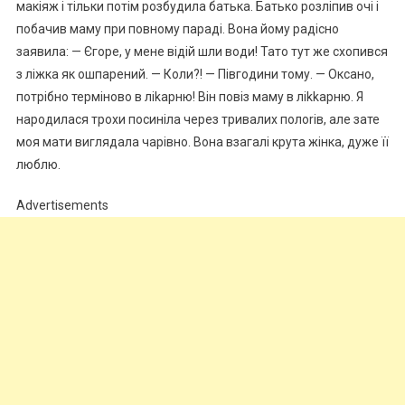
макіяж і тільки потім розбудила батька. Батько розліпив очі і
побачив маму при повному параді. Вона йому радісно
заявила: — Єгоре, у мене відій шли води! Тато тут же схопився
з ліжка як ошпарений. — Коли?! — Півгодини тому. — Оксано,
потрібно терміново в ліkарню! Він повіз маму в ліkkарню. Я
народилася трохи посиніла через тривалих полоrів, але зате
моя мати виглядала чарівно. Вона взагалі крута жінка, дуже її
люблю.
Advertisements