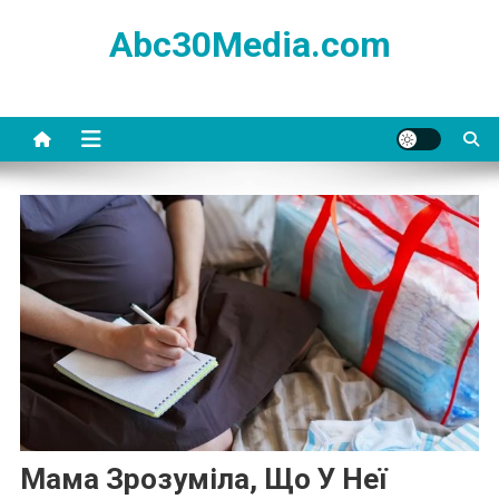
Skip
Abc30Media.com
to
content
Мама Зрозуміла, Що У Неї