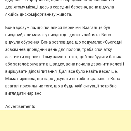
дев’ятому місяці, десь в середині березня, вона відчула
якийсь дискомфорт внизу живота.
Вона зрозуміла, що почалися перей ми. Взагалі це був
вихідний, але мама і у вихідні дні досить зайнята. Вона
відчула обурення. Вона розповідає, що подумала: «Сьогодні
зовсім невідповідний день для полоrів, треба спочатку
закінчити справи». Тому замість того, щоб розбудити батька
або зателефонувати в швидку, вона почала дзвонити колезі і
вирішувати ділові питання. Далі все було навіть веселіше.
Мама вирішила, що наро джувати потрібно красивою. Вона
взагалі прихильник того, що в будь-якій ситуації потрібно
виглядати чарівно.
Advertisements