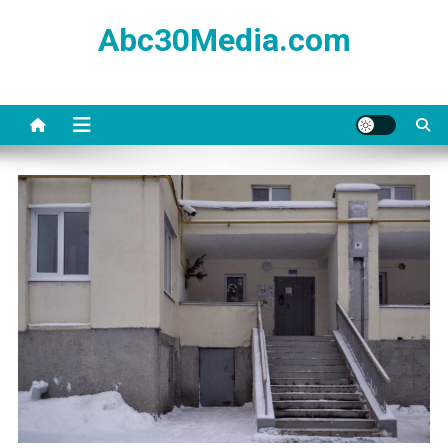
Skip
Abc30Media.com
to
content