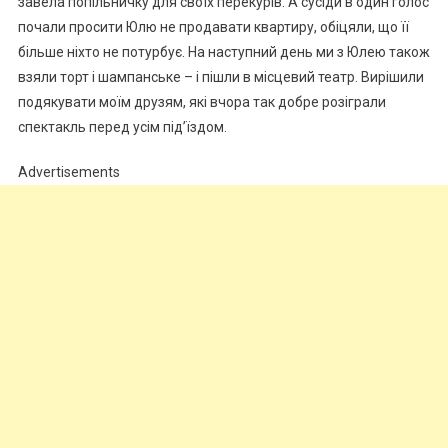
завела попільничку для своїх перекурів. А сусіди в один голос
почали просити Юлю не продавати квартиру, обіцяли, що її
більше ніхто не потурбує. На наступний день ми з Юлею також
взяли торт і шампанське – і пішли в місцевий театр. Вирішили
подякувати моїм друзям, які вчора так добре розіграли
спектакль перед усім під’їздом.
Advertisements