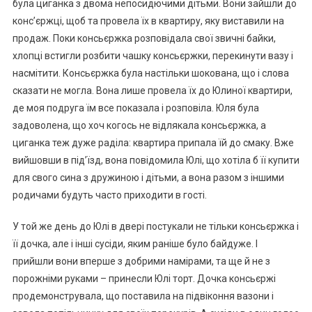
була циганка з двома непосидючими дітьми. Вони зайшли до
конс’єржці, щоб та провела їх в квартиру, яку виставили на
продаж. Поки консьєржка розповідала свої звичні байки,
хлопці встигли розбити чашку консьєржки, перекинути вазу і
насмітити. Консьєржка була настільки шокована, що і слова
сказати не могла. Вона лише провела їх до Юлиної квартири,
де моя подруга їм все показала і розповіла. Юля була
задоволена, що хоч когось не відлякала консьєржка, а
циганка теж дуже раділа: квартира припала їй до смаку. Вже
вийшовши в під’їзд, вона повідомила Юлі, що хотіла б її купити
для свого сина з дружиною і дітьми, а вона разом з іншими
родичами будуть часто приходити в гості.
У той же день до Юлі в двері постукали не тільки консьєржка і
її дочка, але і інші сусіди, яким раніше було байдуже. І
прийшли вони вперше з добрими намірами, та ще й не з
порожніми руками – принесли Юлі торт. Дочка консьєржі
продемонструвала, що поставила на підвіконня вазони і