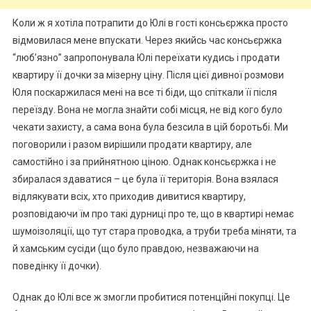
Коли ж я хотіла потрапити до Юлі в гості консьєржка просто
відмовилася мене впускати. Через якийсь час консьєржка
“люб’язно” запропонувала Юлі переїхати кудись і продати
квартиру її дочки за мізерну ціну. Після цієї дивної розмови
Юля поскаржилася мені на все ті біди, що спіткали її після
переїзду. Вона не могла знайти собі місця, не від кого було
чекати захисту, а сама вона була безсила в цій боротьбі. Ми
поговорили і разом вирішили продати квартиру, але
самостійно і за прийнятною ціною. Однак консьєржка і не
збиралася здаватися – це була її територія. Вона взялася
відлякувати всіх, хто приходив дивитися квартиру,
розповідаючи їм про такі дурниці про те, що в квартирі немає
шумоізоляції, що тут стара проводка, а труби треба міняти, та
й хамським сусіди (що було правдою, незважаючи на
поведінку її дочки).
Однак до Юлі все ж змогли пробитися потенційні покупці. Це