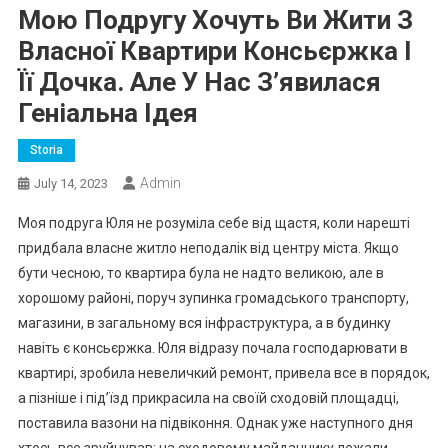
Мою Подругу Хочуть Ви Жити З
Власної Квартири Консьєржка І
Її Дочка. Але У Нас З’явилася
Геніальна Ідея
Storia
Admin
July 14, 2023
Моя подруга Юля не розуміла себе від щастя, коли нарешті
придбала власне житло неподалік від центру міста. Якщо
бути чесною, то квартира була не надто великою, але в
хорошому районі, поруч зупинка громадського транспорту,
магазини, в загальному вся інфраструктура, а в будинку
навіть є консьєржка. Юля відразу почала господарювати в
квартирі, зробила невеличкий ремонт, привела все в порядок,
а пізніше і під’їзд прикрасила на своїй сходовій площадці,
поставила вазони на підвіконня. Однак уже наступного дня
хтось все зруйнував: на сходовому майданчику лежали