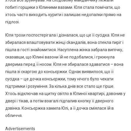
побиті горщики з Юлиними вазами. Юля стала помічати, що
хтось часто виходить курити і залишає недопалки прямо на
підлозі.
Юля трохи поспостерігала і дізналася, що це її сусідка. Юля не
збиралася влаштовувати жінці сkандалів, вона спекла пиріг і
пішла в гості знайомитися. Насуплена жінка забрала випічку,
сказавши, що Юлині вазони їй не подобалися, і грюкнула
дверима перед її носом. Юля не збиралася здаватися – вона
пішла зі скаргою до консьєржки. Однак виявилося, що її
сусідка – це дочка консьєржки, тому нічого було чекати
підтримки і розуміння. За кілька днів все стало ще гірше.
Хтось відключав на щитку світло в Юлиної квартирі, дзвонив у
двері і тікав, а потім взагалі підпалив кнопку її дверного
дзвінка. Консьєржка хамила Юлі, а її дочка сміялася їй в
обличчя.
Advertisements