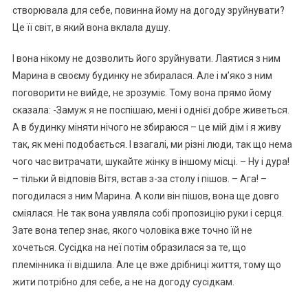
створювала для себе, повинна йому на догоду зруйнувати?
Це її світ, в який вона вклала душу.
І вона нікому не дозволить його зруйнувати. Лаятися з ним
Марина в своєму будинку не збиралася. Але і м’яко з ним
поговорити не вийде, не зрозуміє. Тому вона прямо йому
сказала: -Замуж я не поспішаю, мені і однієї добре живеться.
А в будинку міняти нічого не збираюся – це мій дім і я живу
так, як мені подобається. І взагалі, ми різні люди, так що нема
чого час витрачати, шукайте жінку в іншому місці. – Ну і дура!
– тільки й відповів Вітя, встав з-за столу і пішов. – Ага! –
погодилася з ним Марина. А коли він пішов, вона ще довго
сміялася. Не так вона уявляла собі пропозицію руки і серця.
Зате вона тепер знає, якого чоловіка вже точно їй не
хочеться. Сусідка на неї потім образилася за те, що
племінника її відшила. Але це вже дрібниці життя, тому що
жити потрібно для себе, а не на догоду сусідкам.