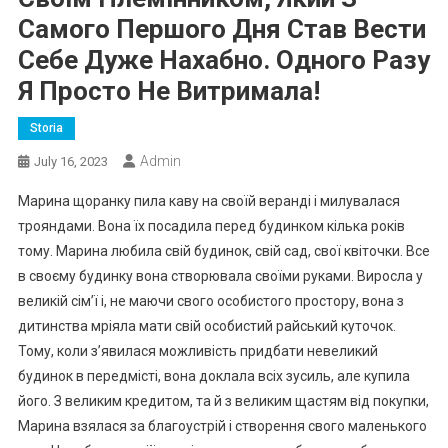
Самого Першого Дня Став Вести
Себе Дуже Нахабно. Одного Разу
Я Просто Не Витримала!
Storia
Admin
July 16, 2023
Марина щоранку пила каву на своїй веранді і милувалася
трояндами. Вона їх посадила перед будинком кілька років
тому. Марина любила свій будинок, свій сад, свої квіточки. Все
в своєму будинку вона створювала своїми руками. Виросла у
великій сім’ї і, не маючи свого особистого простору, вона з
дитинства мріяла мати свій особистий райський куточок.
Тому, коли з’явилася можливість придбати невеликий
будинок в передмісті, вона доклала всіх зусиль, але купила
його. З великим кредитом, та й з великим щастям від покупки,
Марина взялася за благоустрій і створення свого маленького