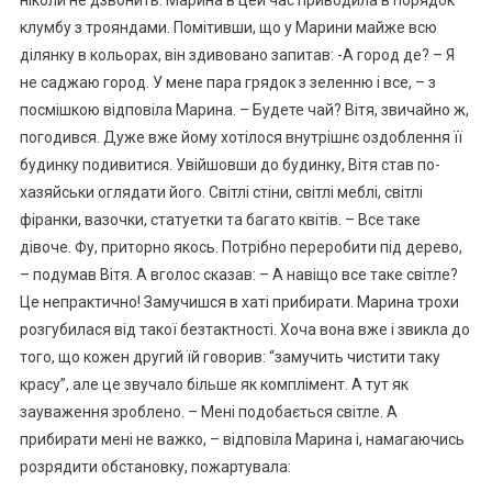
клумбу з трояндами. Помітивши, що у Марини майже всю
ділянку в кольорах, він здивовано запитав: -А город де? – Я
не саджаю город. У мене пара грядок з зеленню і все, – з
посмішкою відповіла Марина. – Будете чай? Вітя, звичайно ж,
погодився. Дуже вже йому хотілося внутрішнє оздоблення її
будинку подивитися. Увійшовши до будинку, Вітя став по-
хазяйськи оглядати його. Світлі стіни, світлі меблі, світлі
фіранки, вазочки, статуетки та багато квітів. – Все таке
дівоче. Фу, приторно якось. Потрібно переробити під дерево,
– подумав Вітя. А вголос сказав: – А навіщо все таке світле?
Це непрактично! Замучишся в хаті прибирати. Марина трохи
розгубилася від такої безтактності. Хоча вона вже і звикла до
того, що кожен другий їй говорив: “замучить чистити таку
красу”, але це звучало більше як комплімент. А тут як
зауваження зроблено. – Мені подобається світле. А
прибирати мені не важко, – відповіла Марина і, намагаючись
розрядити обстановку, пожартувала: