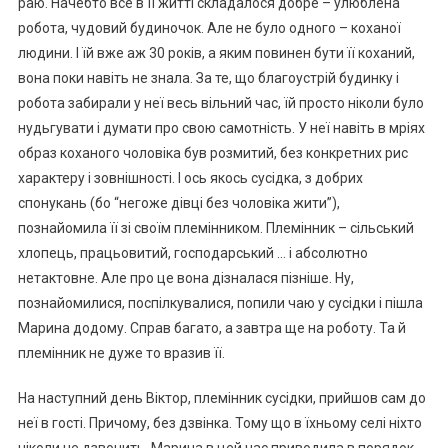
раю. Начебто все в її житті складалося добре – улюблена
робота, чудовий будиночок. Але не було одного – коханої
людини. І їй вже аж 30 років, а яким повинен бути її коханий,
вона поки навіть не знала. За те, що благоустрій будинку і
робота забирали у неї весь вільний час, їй просто ніколи було
нудьгувати і думати про свою самотність. У неї навіть в мріях
образ коханого чоловіка був розмитий, без конкретних рис
характеру і зовнішності. І ось якось сусідка, з добрих
спонукань (бо “негоже дівці без чоловіка жити”),
познайомила її зі своїм племінником. Племінник – сільський
хлопець, працьовитий, господарський … і абсолютно
нетактовне. Але про це вона дізналася пізніше. Ну,
познайомилися, поспілкувалися, попили чаю у сусідки і пішла
Марина додому. Справ багато, а завтра ще на роботу. Та й
племінник не дуже то вразив її.
На наступний день Віктор, племінник сусідки, прийшов сам до
неї в гості. Причому, без дзвінка. Тому що в їхньому селі ніхто
ніколи не дзвонить. Марина в цей час приводила в порядок