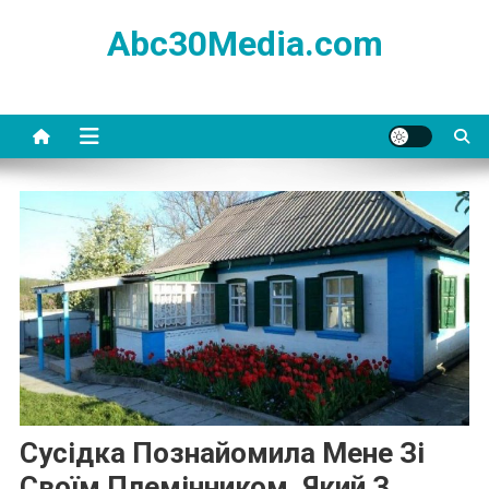
Skip
Abc30Media.com
to
content
Сусідка Познайомила Мене Зі
Своїм Племінником, Який З