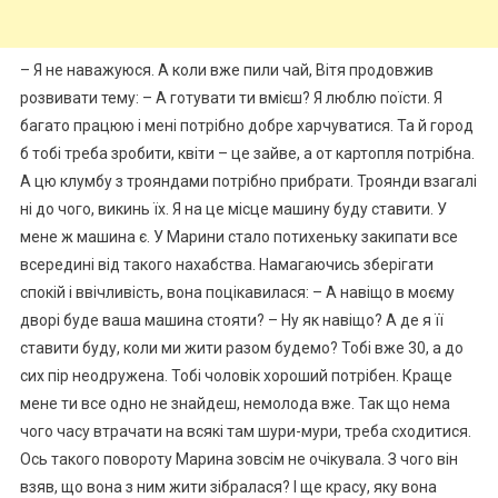
– Я не наважуюся. А коли вже пили чай, Вітя продовжив
розвивати тему: – А готувати ти вмієш? Я люблю поїсти. Я
багато працюю і мені потрібно добре харчуватися. Та й город
б тобі треба зробити, квіти – це зайве, а от картопля потрібна.
А цю клумбу з трояндами потрібно прибрати. Троянди взагалі
ні до чого, викинь їх. Я на це місце машину буду ставити. У
мене ж машина є. У Марини стало потихеньку закипати все
всередині від такого нахабства. Намагаючись зберігати
спокій і ввічливість, вона поцікавилася: – А навіщо в моєму
дворі буде ваша машина стояти? – Ну як навіщо? А де я її
ставити буду, коли ми жити разом будемо? Тобі вже 30, а до
сих пір неодружена. Тобі чоловік хороший потрібен. Краще
мене ти все одно не знайдеш, немолода вже. Так що нема
чого часу втрачати на всякі там шури-мури, треба сходитися.
Ось такого повороту Марина зовсім не очікувала. З чого він
взяв, що вона з ним жити зібралася? І ще красу, яку вона