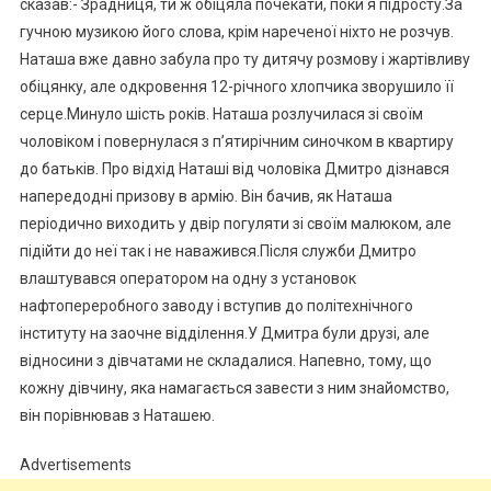
сказав:- Зрадниця, ти ж обіцяла почекати, поки я підросту.За
гучною музикою його слова, крім нареченої ніхто не розчув.
Наташа вже давно забула про ту дитячу розмову і жартівливу
обіцянку, але одкровення 12-річного хлопчика зворушило її
серце.Минуло шість років. Наташа розлучилася зі своїм
чоловіком і повернулася з п’ятирічним синочком в квартиру
до батьків. Про відхід Наташі від чоловіка Дмитро дізнався
напередодні призову в армію. Він бачив, як Наташа
періодично виходить у двір погуляти зі своїм малюком, але
підійти до неї так і не наважився.Після служби Дмитро
влаштувався оператором на одну з установок
нафтопереробного заводу і вступив до політехнічного
інституту на заочне відділення.У Дмитра були друзі, але
відносини з дівчатами не складалися. Напевно, тому, що
кожну дівчину, яка намагається завести з ним знайомство,
він порівнював з Наташею.
Advertisements