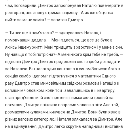
чай, поговорили. Дмитро запропонував Наталю повечеряти в
ресторані, але знову отримав відмову.- А як же обіцянка
вийти за мене заміж? — запитав Дмитро.
— Ти все ще ії пам’ятаєш? — здивувалася Наталя, і
помовчавши, додала, — Мені здається, що все це було в
якійсь іншему житті. Мені тридцять з хвостиком і у мене є син.
Ну навіщо я тобі потрібна?- А мені нікого крім тебе не треба, —
відповів Дмитро.Дмитро продовжив свої спроби доглядати
за Наталею. Він налагодив контакт з її сином.Записав його в
секцію самбо і допоміг підтягнутися з математики.Одного
разу Дмитро став мимовільним свідком розмови Наташі з її
колишнім чоловіком, коли той , завалившись в її квартиру,
став пред’являти їй свої претензії, вимагаючи грошей на
похмілля. Дмитро ввічливо попросив чоловіка піти.Але той,
розмахуючи кулаками, кинувся на Дмитра. Вони були явно в
різних вагових категоріях, і Наталя злякалася за Дмитра. Але
на її здивування, Дмитро легко скрутив нападника і виставив