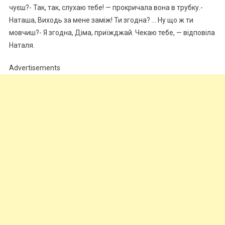
чуєш?- Так, так, слухаю тебе! — прокричала вона в трубку.-
Наташа, Виходь за мене заміж! Ти згодна? … Ну що ж ти
мовчиш?- Я згодна, Діма, приїжджай. Чекаю тебе, — відповіла
Наталя.
Advertisements