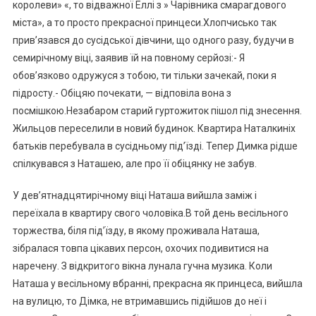
королеви» «, то відважної Еллі з » Чарівника смарагдового
міста», а то просто прекрасної принцеси.Хлопчисько так
прив’язався до сусідської дівчини, що одного разу, будучи в
семирічному віці, заявив їй на повному серйозі:- Я
обов’язково одружуся з тобою, ти тільки зачекай, поки я
підросту.- Обіцяю почекати, — відповіла вона з
посмішкою.Незабаром старий гуртожиток пішол під знесення.
Жильцов переселили в новий будинок. Квартира Наталкиніх
батьків перебувала в сусідньому під’їзді. Тепер Димка рідше
спілкувався з Наташею, але про її обіцянку не забув.
У дев’ятнадцятирічному віці Наташа вийшла заміж і
переїхала в квартиру свого чоловіка.В той день весільного
торжества, біля під’їзду, в якому проживала Наташа,
зібралася товпа цікавих персон, охочих подивитися на
наречену. З відкритого вікна лунала гучна музика. Коли
Наташа у весільному вбранні, прекрасна як принцеса, вийшла
на вулицю, то Дімка, не втримавшись підійшов до неї і