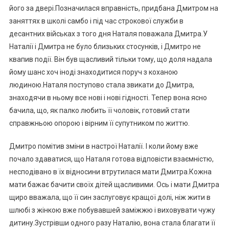
його за двері.Позначилася вправність, придбана Дмитром на
заняттях в школі самбо і під час строкової служби в
десантних військах з того дня Наталя поважала Дмитра.У
Наталії і Дмитра не було близьких стосунків, і Дмитро не
квапив події. Він був щасливий тільки тому, що доля надала
йому шанс хоч іноді знаходитися поруч з коханою
людиною.Наталя поступово стала звикати до Дмитра,
знаходячи в ньому все нові і нові гідності. Тепер вона ясно
бачила, що, як палко любить її чоловік, готовий стати
справжньою опорою і вірним її супутником по життю.
Дмитро помітив зміни в настрої Наталії. І коли йому вже
почало здаватися, що Наталя готова відповісти взаємністю,
несподівано в їх відносини втрутилася мати Дмитра.Кожна
мати бажає бачити своїх дітей щасливими. Ось і мати Дмитра
щиро вважала, що її син заслуговує кращої долі, ніж жити в
шлюбі з жінкою вже побувавшей заміжжю і виховувати чужу
дитину.Зустрівши одного разу Наталію, вона стала благати її