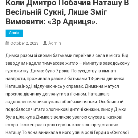
Коли Дмитро Побачив Наташу В
Весільній Сукні, Лише Зміг
Вимовити: «Зр Адниця».
Storia
Admin
October 2, 2023
Димка разом зі своїми батьками переїхав з села в місто. Від
заводу їм надали тимчасове житло — кімнату в заводському
гуртожитку. Димке було 7 років. По сусідству, в кімнаті
навпроти, проживала разом з батьками 13-річна дівчинка
Наташа.Іноді, відлучаючись у справах, Димкина матуся
просила дівчинку доглянути за її сином. Наташка із
задоволенням виконувала обов’язки няньки. Особливо їй
подобалося читати хлопчикові дитячі книжки, яких у Дімки
була ціла купа.Димка з великою увагою слухав ці казкові
історії. І кожен раз в ролі героїнь казок він представляв
Наташу.То вона виникала в його уяві в ролі Герди з «Снігової