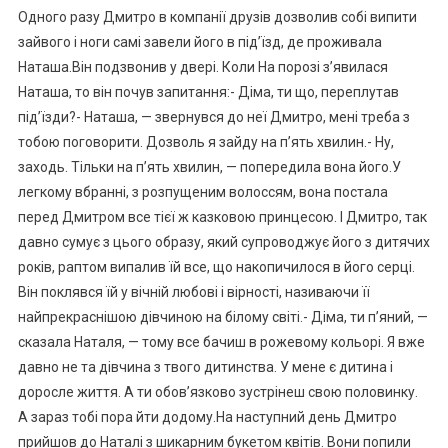
Одного разу Дмитро в компанії друзів дозволив собі випити
зайвого і ноги самі завели його в під’їзд, де проживала
Наташа.Він подзвонив у двері. Коли На порозі з’явилася
Наташа, то він почув запитання:- Діма, ти що, переплутав
під’їзди?- Наташа, — звернувся до неї Дмитро, мені треба з
тобою поговорити. Дозволь я зайду на п’ять хвилин.- Ну,
заходь. Тільки на п’ять хвилин, — попередила вона його.У
легкому вбранні, з розпущеним волоссям, вона постала
перед Дмитром все тієї ж казковою принцесою. І Дмитро, так
давно сумує з цього образу, який супроводжує його з дитячих
років, раптом випалив їй все, що накопичилося в його серці.
Він поклявся їй у вічній любові і вірності, називаючи її
найпрекраснішою дівчиною на білому світі.- Діма, ти п’яний, —
сказала Наталя, — тому все бачиш в рожевому кольорі. Я вже
давно не та дівчина з твого дитинства. У мене є дитина і
доросле життя. А ти обов’язково зустрінеш свою половинку.
А зараз тобі пора йти додому.На наступний день Дмитро
прийшов до Наталі з шикарним букетом квітів. Вони попили