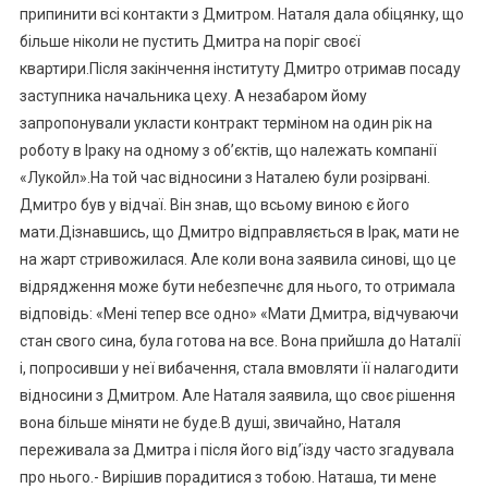
припинити всі контакти з Дмитром. Наталя дала обіцянку, що
більше ніколи не пустить Дмитра на поріг своєї
квартири.Після закінчення інституту Дмитро отримав посаду
заступника начальника цеху. А незабаром йому
запропонували укласти контракт терміном на один рік на
роботу в Іраку на одному з об’єктів, що належать компанії
«Лукойл».На той час відносини з Наталею були розірвані.
Дмитро був у відчаї. Він знав, що всьому виною є його
мати.Дізнавшись, що Дмитро відправляється в Ірак, мати не
на жарт стривожилася. Але коли вона заявила синові, що це
відрядження може бути небезпечнє для нього, то отримала
відповідь: «Мені тепер все одно» «Мати Дмитра, відчуваючи
стан свого сина, була готова на все. Вона прийшла до Наталії
і, попросивши у неї вибачення, стала вмовляти її налагодити
відносини з Дмитром. Але Наталя заявила, що своє рішення
вона більше міняти не буде.В душі, звичайно, Наталя
переживала за Дмитра і після його від’їзду часто згадувала
про нього.- Вирішив порадитися з тобою. Наташа, ти мене