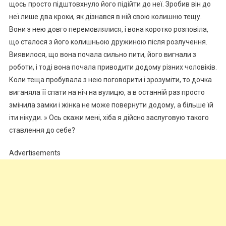
щось просто підштовхнуло його підійти до неї. Зробив він до
неї лише два кроки, як дізнався в ній свою колишню тещу.
Вони з нею довго перемовлялися, і вона коротко розповіла,
що сталося з його колишньою дружиною після розлучення.
Виявилося, що вона почала сильно пити, його вигнали з
роботи, і тоді вона почала приводити додому різних чоловіків.
Коли теща пробувала з нею поговорити і зрозуміти, то дочка
виганяла її спати на ніч на вулицю, а в останній раз просто
змінила замки і жінка не може повернути додому, а більше їй
іти нікуди. » Ось скажи мені, хіба я дійсно заслуговую такого
ставлення до себе?
Advertisements