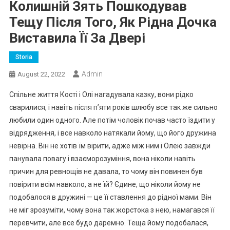
Колишній Зять Пошкодував
Тещу Після Того, Як Рідна Дочка
Виставила Її За Двері
Storia
Admin
August 22, 2022
Спільне життя Кості і Олі нагадувала казку, вони рідко
сварилися, і навіть після п’яти років шлюбу все так же сильно
любили один одного. Але потім чоловік почав часто їздити у
відрядження, і все навколо натякали йому, що його дружина
невірна. Він не хотів їм вірити, адже між ним і Олею завжди
панувала повагу і взаєморозуміння, вона ніколи навіть
причин для ревнощів не давала, то чому він повинен був
повірити всім навколо, а не їй? Єдине, що ніколи йому не
подобалося в дружині — це її ставлення до рідної мами. Він
не міг зрозуміти, чому вона так жорстока з нею, намагався її
перевчити, але все будо даремно. Теща йому подобалася,