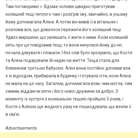
Там поговоримо ». Вдома чоловік швидко приготував
колишній тещі теплого чаю і розігрів їжу, звичайно, в усьому
йому допомагала Аліна. А потім він вивів її в вітальню і
розповів все, що довелося пережити його колишній тещі.
Удвох вирішили, що залишать її жити з ними. Коли колишній
зять про це повідомив тещі, то вона кинулася йому до ніг,
почала дякувати і плакати. І без слів було зрозуміло, що Костя
та Аліна подарували їй надію на життя. Теща стала для
близнюків третьою бабусею. Аліні вона постійно допомагала
з їх відходом, прибирала в будинку і готувала їсти, коли Аліна
не мала на це часу. Загалом, допомагала всім, чим могла, тим
самим, віддаючи зятю і його нової дружини за добро. З
моменту їх зустрічі з колишньою тещею пройшло 5 років, і
Костя з Аліною ще жодного разу не пошкодували, що взяли її
в сім’ю.
Advertisements