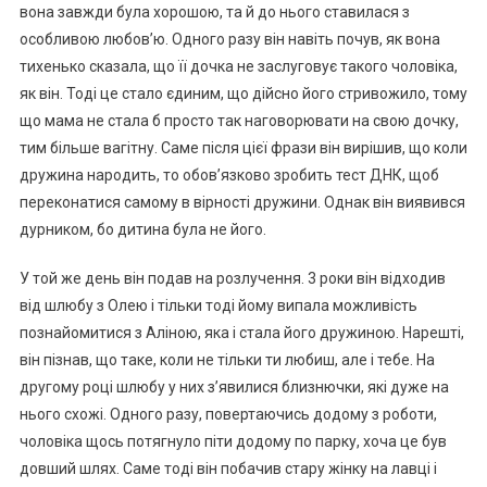
вона завжди була хорошою, та й до нього ставилася з
особливою любов’ю. Одного разу він навіть почув, як вона
тихенько сказала, що її дочка не заслуговує такого чоловіка,
як він. Тоді це стало єдиним, що дійсно його стривожило, тому
що мама не стала б просто так наговорювати на свою дочку,
тим більше вагітну. Саме після цієї фрази він вирішив, що коли
дружина народить, то обов’язково зробить тест ДНК, щоб
переконатися самому в вірності дружини. Однак він виявився
дурником, бо дитина була не його.
У той же день він подав на розлучення. 3 роки він відходив
від шлюбу з Олею і тільки тоді йому випала можливість
познайомитися з Аліною, яка і стала його дружиною. Нарешті,
він пізнав, що таке, коли не тільки ти любиш, але і тебе. На
другому році шлюбу у них з’явилися близнючки, які дуже на
нього схожі. Одного разу, повертаючись додому з роботи,
чоловіка щось потягнуло піти додому по парку, хоча це був
довший шлях. Саме тоді він побачив стару жінку на лавці і