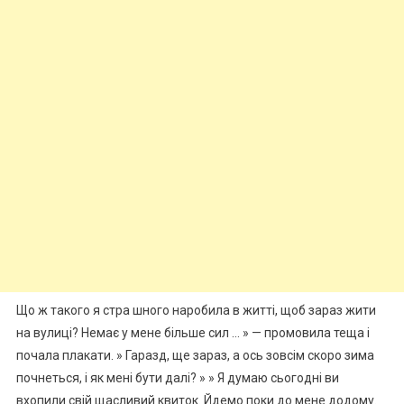
Що ж такого я стра шного наробила в житті, щоб зараз жити
на вулиці? Немає у мене більше сил … » — промовила теща і
почала плакати. » Гаразд, ще зараз, а ось зовсім скоро зима
почнеться, і як мені бути далі? » » Я думаю сьогодні ви
вхопили свій щасливий квиток. Йдемо поки до мене додому.