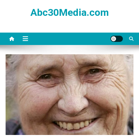
Skip
Abc30Media.com
to
content