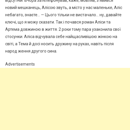
відсутній. Вчора зателефонував, каже, мовляв, з’явився
новий мешканець, Алісою звуть, а місто у нас маленьке, Аліс
небагато, знаєте… — Цього тільки не вистачало… ну, давайте
ключі, що я можу сказати. Так і почався роман Аліси та
Артема довжиною в життя. 2 роки тому пара узаконила свої
стосунки. Аліса відчувала себе найщасливішою жінкою на
світі, а Тема й досі носить дружину на руках, навіть після
народ ження другого сина.
Advertisements