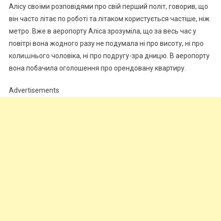
Алісу своїми розповідями про свій перший політ, говорив, що
він часто літає по роботі та літаком користується частіше, ніж
метро. Вже в аеропорту Аліса зрозуміла, що за весь час у
повітрі вона жодного разу не подумала ні про висоту, ні про
колиաнього чоловіка, ні про подругу-зра дницю. В аеропорту
вона побачила оголошення про орендовану квартиру.
Advertisements