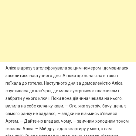
Аліса відразу зателефонувала за цим номером і домовилася
заселитися наступного дня. А поки що вона сіла в таксі і
поїхала до готелю. Наступного дня за домовленістю Аліса
спустилася до кав’ярні, де мала зустрітися з власником і
забрати у нього ключі. Поки вона дівчина чекала на нього,
вилила на себе склянку кави. — Ого, яка зустріч, бачу, день з
самого ранку не задався, — звідки не візьмись з’явився
Артем. — Дайте-но вгадаю, чому, — звичним холодним тоном
сказала Аліса. — Мій друг здає квартиру у місті, а сам