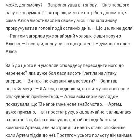
може, допоможу? — Запропонував він знову. – Ви з першого
разу не розумієте? Повторюю, мені не потрібна допомога, я
сама. Аліса вмостилася на своєму місці і почала знову
прокручувати в голові події останніх днів. — Що це, як не доля!
— Раптом заrорлав уже знайомий чоловік, сівши поруч з
Алісою. — Госnоди, знову ви, за що це мені? – думала вголос
Аліса.
За 5 до цього він умовляв стюардесу пересадити його до
нареченої, яка дуже боя лася висоти і летіла на літаку
вперше. — Ви так і не сказали, як вас звати? — Запитав
незнайомець. — Я Аліса, сподіваюся, на цьому питанні наше
спілкування припиниться, — Аліса всім своїм виглядом
показувала, що їй неnриємне нове знайомство. — Артем,
дуже приємно, — він простяг руку, яка, звичайно, залишилася
в повітрі. Так, Аліса показувала, що їй не подобається
компанія Артема, але насправді їй навіть стало спокійніше,
коли Артем підсів до неї. Протягом усього польоту він займав