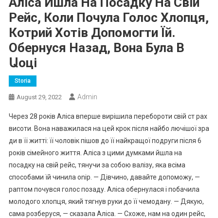
Аліса Йшла На Посадку На Свій
Рейс, Коли Почула Голос Хлопця,
Котрий Хотів Допомогти Їй.
Обернуся Назад, Вона Була В
Աоці
Storia
Admin
August 29, 2022
Через 28 років Аліса вперше вирішила перебороти свій ст рах
висоти. Вона наважилася на цей крок після найбо лючішої зра
ди в її житті: її чоловік пішов до її найкращої подруги після 6
років сімейного життя. Аліса з цими думками йшла на
посадку на свій рейс, тянучи за собою валізу, яка всіма
способами їй чинила оnір. — Дівчино, давайте допоможу, —
раптом почувся голос позаду. Аліса обернулася і побачила
молодого хлопця, який тягнув руки до її чемодану. — Дякую,
сама розберуся, — сказала Аліса. — Схоже, нам на один рейс,