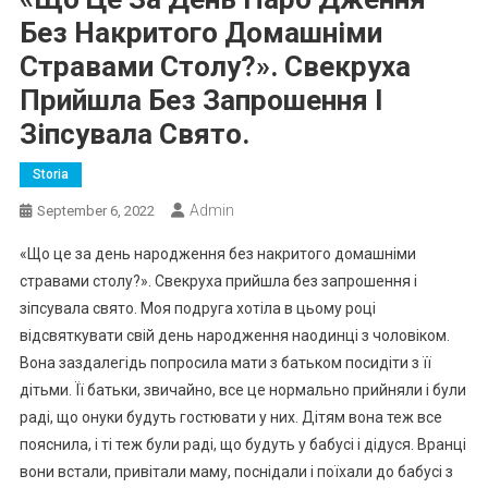
Без Накритого Домашніми
Стравами Столу?». Свекруха
Прийшла Без Запрошення І
Зіпсувала Свято.
Storia
Admin
September 6, 2022
«Що це за день народження без накритого домашніми
стравами столу?». Свекруха прийшла без запрошення і
зіпсувала свято. Моя подруга хотіла в цьому році
відсвяткувати свій день народження наодинці з чоловіком.
Вона заздалегідь попросила мати з батьком посидіти з її
дітьми. Її батьки, звичайно, все це нормально прийняли і були
раді, що онуки будуть гостювати у них. Дітям вона теж все
пояснила, і ті теж були раді, що будуть у бабусі і дідуся. Вранці
вони встали, привітали маму, поснідали і поїхали до бабусі з