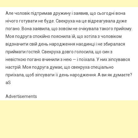
Але чоловік підтримав дружину і заявив, що сьогодні вона
нічого готувати не буде. Свекруха на це відреагувала дуже
погано. Вона заявила, що зовсім не очікувала такого прийому.
Моя подруга спокійно пояснила їй, що хотіла з чоловіком
відзначити свій день народження наодинці і не збиралася
приймати гостей. Свекруха довго голосила, що син з
невісткою погано вчинили з нею — і поїхала. У них зіпсувався
настрій. Моя подруга думає, що свекруха спеціально
приїхала, щоб зіпсувати її день народження. А ви як думаєте?
aS
Advertisements