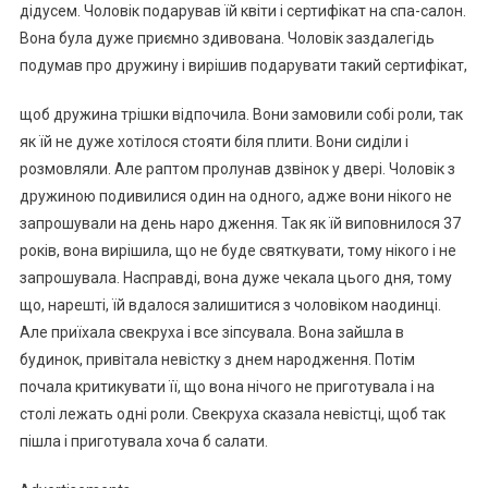
дідусем. Чоловік подарував їй квіти і сертифікат на спа-салон.
Вона була дуже приємно здивована. Чоловік заздалегідь
подумав про дружину і вирішив подарувати такий сертифікат,
щоб дружина трішки відпочила. Вони замовили собі роли, так
як їй не дуже хотілося стояти біля плити. Вони сиділи і
розмовляли. Але раптом пролунав дзвінок у двері. Чоловік з
дружиною подивилися один на одного, адже вони нікого не
запрошували на день наро дження. Так як їй виповнилося 37
років, вона вирішила, що не буде святкувати, тому нікого і не
запрошувала. Насправді, вона дуже чекала цього дня, тому
що, нарешті, їй вдалося залишитися з чоловіком наодинці.
Але приїхала свекруха і все зіпсувала. Вона зайшла в
будинок, привітала невістку з днем народження. Потім
почала критикувати її, що вона нічого не приготувала і на
столі лежать одні роли. Свекруха сказала невістці, щоб так
пішла і приготувала хоча б салати.