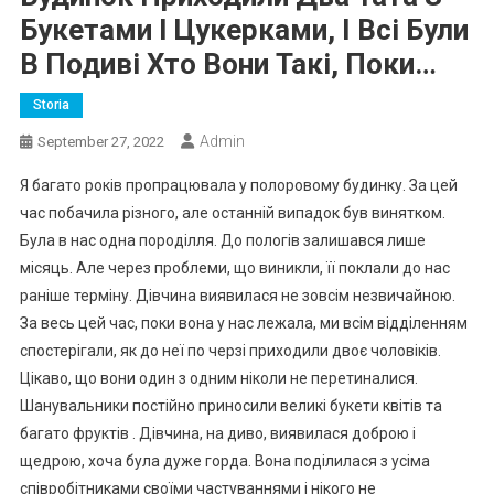
Букетами І Цукерками, І Всі Були
В Подиві Хто Вони Такі, Поки…
Storia
Admin
September 27, 2022
Я багато років пропрацювала у полоровому будинку. За цей
час побачила різного, але останній випадок був винятком.
Була в нас одна породілля. До пологів залишався лише
місяць. Але через проблеми, що виникли, її поклали до нас
раніше терміну. Дівчина виявилася не зовсім незвичайною.
За весь цей час, поки вона у нас лежала, ми всім відділенням
спостерігали, як до неї по черзі приходили двоє чоловіків.
Цікаво, що вони один з одним ніколи не перетиналися.
Шанувальники постійно приносили великі букети квітів та
багато фруктів . Дівчина, на диво, виявилася доброю і
щедрою, хоча була дуже горда. Вона поділилася з усіма
співробітниками своїми частуваннями і нікого не