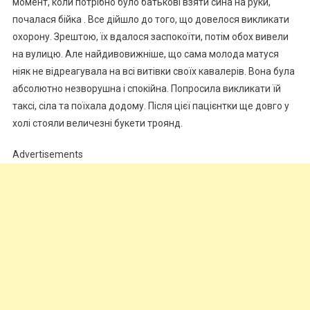
момент, коли потрібно було батькові взяти сина на руки,
почалася бійка . Все дійшло до того, що довелося викликати
охорону. Зрештою, їх вдалося заспокоїти, потім обох вивели
на вулицю. Але найдивовижніше, що сама молода матуся
ніяк не відреагувала на всі витівки своїх кавалерів. Вона була
абсолютно незворушна і спокійна. Попросила викликати їй
таксі, сіла та поїхала додому. Після цієї пацієнтки ще довго у
холі стояли величезні букети троянд.
Advertisements