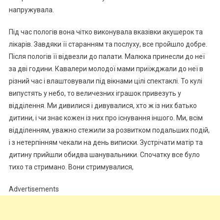
напружувала.
Під час пологів вона чітко виконувала вказівки акушерок та
лікарів. Завдяки її старанням та послуху, все пройшло добре.
Після пологів її відвезли до палати. Малюка принесли до неї
за дві години. Кавалери молодої мами приїжджали до неї в
різний час і влаштовували під вікнами цілі спектаклі. То кулі
випустять у небо, то величезних іграшок привезуть у
відділення. Ми дивилися і дивувалися, хто ж із них батько
дитини, і чи знає кожен із них про існування іншого. Ми, всім
відділенням, уважно стежили за розвитком подальших подій,
і з нетерпінням чекали на день виписки. Зустрічати матір та
дитину прийшли обидва шанувальники. Спочатку все було
тихо та стримано. Вони стримувалися,
Advertisements