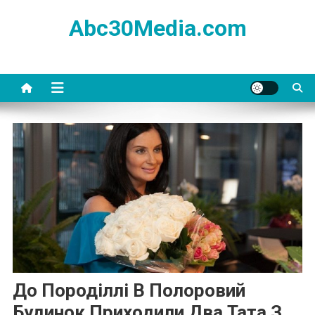
Skip
Abc30Media.com
to
content
До Породіллі В Полоровий
Будинок Приходили Два Тата З