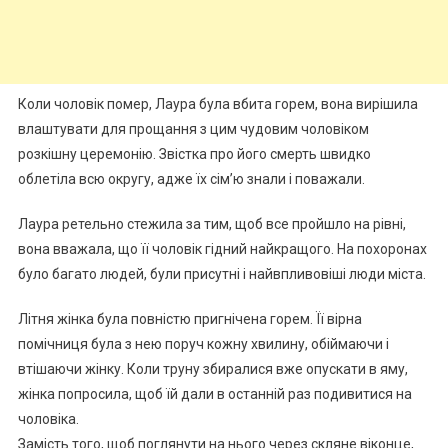
Коли чоловік помер, Лаура була вбита горем, вона вирішила
влаштувати для прощання з цим чудовим чоловіком
розкішну церемонію. Звістка про його смерть швидко
облетіла всю округу, адже їх сім’ю знали і поважали.
Лаура ретельно стежила за тим, щоб все пройшло на рівні,
вона вважала, що її чоловік гідний найкращого. На похоронах
було багато людей, були присутні і найвпливовіші люди міста.
Літня жінка була повністю пригнічена горем. Її вірна
помічниця була з нею поруч кожну хвилину, обіймаючи і
втішаючи жінку. Коли труну збиралися вже опускати в яму,
жінка попросила, щоб їй дали в останній раз подивитися на
чоловіка.
Замість того, щоб поглянути на нього через скляне віконце,