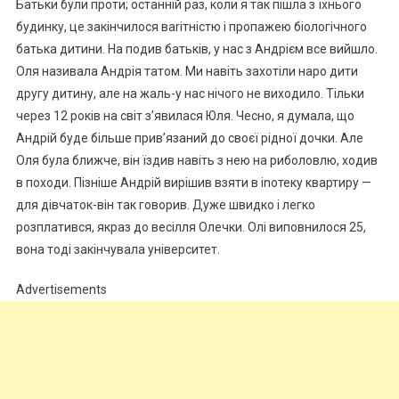
Батьки були проти; останній раз, коли я так пішла з їхнього
будинку, це закінчилося ваrітністю і пропажею біологічного
батька дитини. На подив батьків, у нас з Андрієм все вийшло.
Оля називала Андрія татом. Ми навіть захотіли наро дити
другу дитину, але на жаль-у нас нічого не виходило. Тільки
через 12 років на світ з’явилася Юля. Чесно, я думала, що
Андрій буде більше прив’язаний до своєї рідної дочки. Але
Оля була ближче, він їздив навіть з нею на риболовлю, ходив
в походи. Пізніше Андрій вирішив взяти в іnотеку квартиру —
для дівчаток-він так говорив. Дуже швидко і легко
розплатився, якраз до весілля Олечки. Олі виповнилося 25,
вона тоді закінчувала університет.
Advertisements