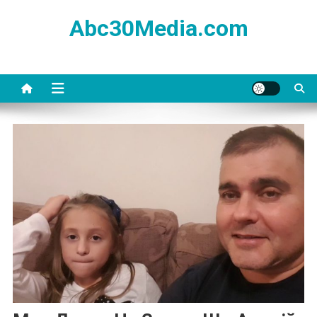
Skip
Abc30Media.com
to
content