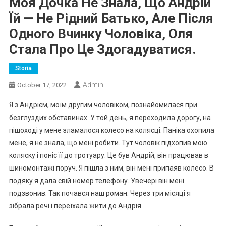
Моя Дочка Не Знала, Що Андрій
Їй — Не Рідний Батько, Але Після
Одного Вчинку Чоловіка, Оля
Стала Про Це Здогадуватися.
Storia
Admin
October 17, 2022
Я з Андрієм, моїм другим чоловіком, познайомилася при
безглуздих обставинах. У той день, я переходила дорогу, на
пішоході у мене зламалося колесо на колясці. Паніка охопила
мене, я не знала, що мені робити. Тут чоловік підхопив мою
коляску і поніс її до тротуару. Це був Андрій, він працював в
шиномонтажі поруч. Я пішла з ним, він мені припаяв колесо. В
подяку я дала свій номер телефону. Увечері він мені
подзвонив. Так почався наш роман. Через три місяці я
зібрала речі і переїхала жити до Андрія.