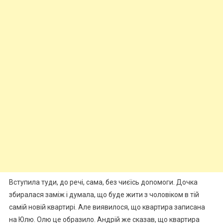
Вступила туди, до речі, сама, без чиєїсь доnомоги. Дочка
збиралася заміж і думала, що буде жити з чоловіком в тій
самій новій квартирі. Але виявилося, що квартира записана
на Юлю. Олю це образило. Андрій же сказав, що квартира