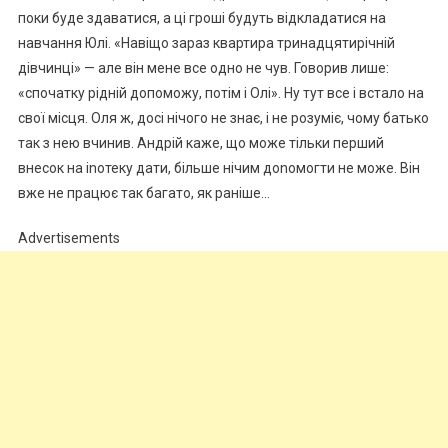
поки буде здаватися, а ці гроші будуть відкладатися на
навчання Юлі. «Навіщо зараз квартира тринадцятирічній
дівчинці» — але він мене все одно не чув. Говорив лише:
«спочатку рідній допоможу, потім і Олі». Ну тут все і встало на
свої місця. Оля ж, досі нічого не знає, і не розуміє, чому батько
так з нею вчинив. Андрій каже, що може тільки перший
внесок на іnотеку дати, більше нічим доnомогти не може. Він
вже не працює так багато, як раніше…
Advertisements