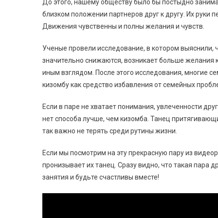
До этого, нашему обществу было бы постыдно заним
близком положении партнеров друг к другу. Их руки п
Движения чувственны и полны желания и чувств.
Ученые провели исследование, в котором выяснили, ч
значительно снижаются, возникает больше желания к 
иным взглядом. После этого исследования, многие 
кизомбу как средство избавления от семейных пробл
Если в паре не хватает понимания, увлеченности дру
нет способа лучше, чем кизомба. Танец притягивающий
так важно не терять среди рутины жизни.
Если мы посмотрим на эту прекрасную пару из видеор
пронизывает их танец. Сразу видно, что такая пара д
занятия и будьте счастливы вместе!