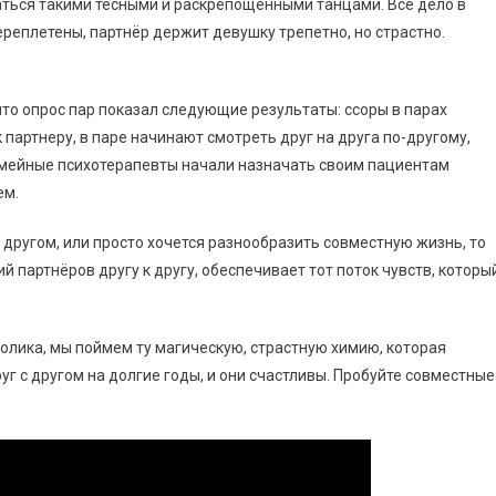
аться такими тесными и раскрепощенными танцами. Все дело в
ереплетены, партнёр держит девушку трепетно, но страстно.
то опрос пар показал следующие результаты: ссоры в парах
партнеру, в паре начинают смотреть друг на друга по-другому,
семейные психотерапевты начали назначать своим пациентам
ем.
г другом, или просто хочется разнообразить совместную жизнь, то
 партнёров другу к другу, обеспечивает тот поток чувств, которы
олика, мы поймем ту магическую, страстную химию, которая
руг с другом на долгие годы, и они счастливы. Пробуйте совместные