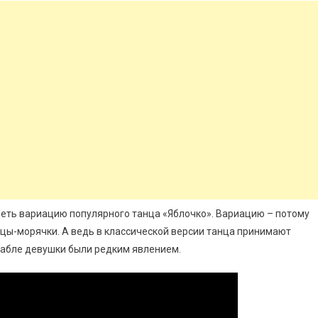
деть вариацию популярного танца «Яблочко». Вариацию – потому
ицы-морячки. А ведь в классической версии танца принимают
орабле девушки были редким явлением.