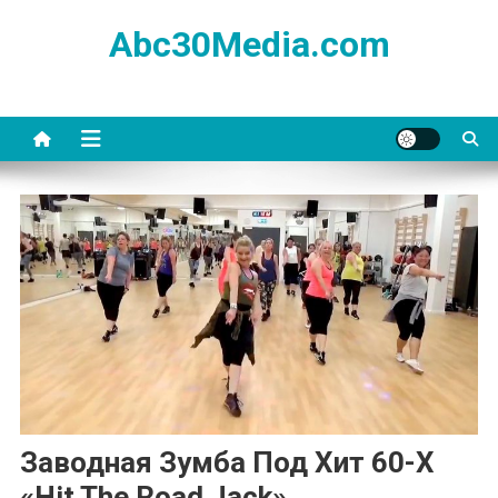
Skip
Abc30Media.com
to
content
Заводная Зумба Под Хит 60-Х
«Hit The Road Jack»