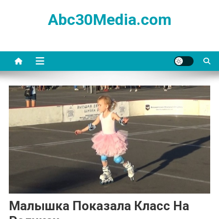
Skip
Abc30Media.com
to
content
Малышка Показала Класс На