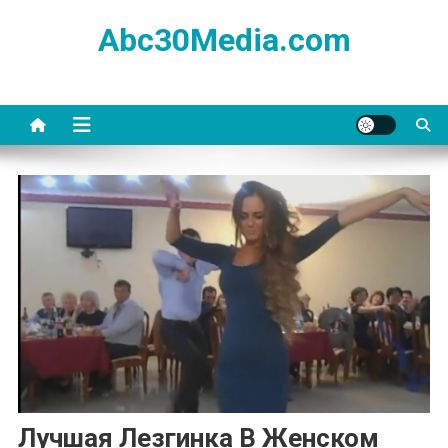
Skip
Abc30Media.com
to
content
Лучшая Лезгинка В Женском