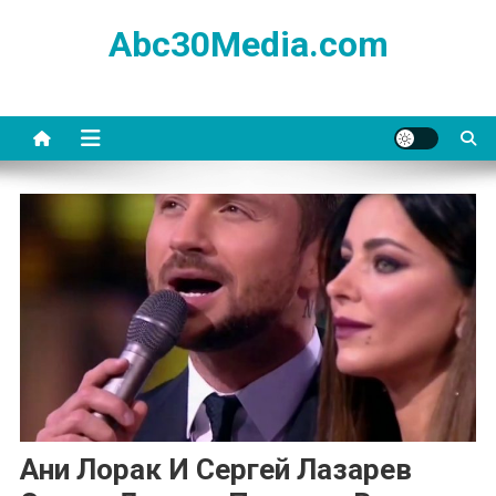
Skip
Abc30Media.com
to
content
Ани Лорак И Сергей Лазарев