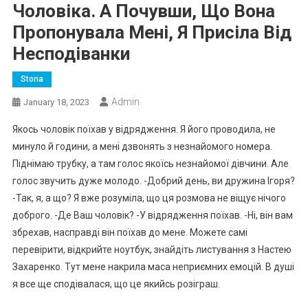
Чоловіка. А Почувши, Що Вона
Пропонувала Мені, Я Присіла Від
Несподіванки
Storia
Admin
January 18, 2023
Якось чоловік поїхав у відрядження. Я його проводила, не
минуло й години, а мені дзвонять з незнайомого номера.
Піднімаю трубку, а там голос якоїсь незнайомої дівчини. Але
голос звучить дуже молодо. -Добрий день, ви дружина Ігоря?
-Так, я, а що? Я вже розуміла, що ця розмова не віщує нічого
доброго. -Де Ваш чоловік? -У відрядження поїхав. -Ні, він вам
збрехав, насправді він поїхав до мене. Можете самі
перевірити, відкрийте ноутбук, знайдіть листування з Настею
Захаренко. Тут мене накрила маса неприємних емоцій. В душі
я все ще сподівалася, що це якийсь розіграш.