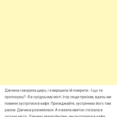
Дівчина говорила щиро, і я вирішила їй повірити. -І що ти
пропонуєш? -Я в сусідньому місті. Ігор сюди приїхав, вдень ми
повинні зустрітися в кафе. Приїжджайте, зустрінемо його там
разом. Дівчина розсміялася. А я взяла квиток і поїхала в
сусіднє місто. Дівчину звали Настею, ми зустрілися в кафе.