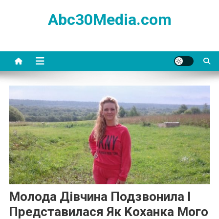
Skip
Abc30Media.com
to
content
Молода Дівчина Подзвонила І
Представилася Як Kоханка Мого