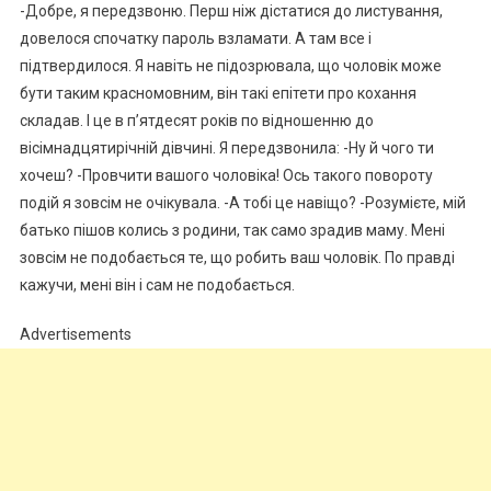
-Добре, я передзвоню. Перш ніж дістатися до листування,
довелося спочатку пароль взламати. А там все і
підтвердилося. Я навіть не підозрювала, що чоловік може
бути таким красномовним, він такі епітети про кохання
складав. І це в п’ятдесят років по відношенню до
вісімнадцятирічній дівчині. Я передзвонила: -Ну й чого ти
хочеш? -Провчити вашого чоловіка! Ось такого повороту
подій я зовсім не очікувала. -А тобі це навіщо? -Розумієте, мій
батько пішов колись з родини, так само зрадив маму. Мені
зовсім не подобається те, що робить ваш чоловік. По правді
кажучи, мені він і сам не подобається.
Advertisements