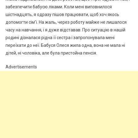
забезпечити бабусю ліками. Коли мені виповнилося
шістнадцять, я одразу пішов працювати, щоб хоч якось
допомогти сім’ї. На жаль, через роботу майже не лишалося
часу на навчання, і я дуже відставав. Про ситуацію в нашій
родині дізналася рідна її сестра і запропонувала мені
переїхати до неї. Бабуся Олеся жила одна, вона не мала ні
дітей, ні чоловіка, але була пристойна пенсія.
Advertisements