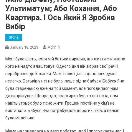
Ультиматум; Або Кохання, Або
Квартира. І Ось Який Я Зробив
Вибір
Storia
Admin
January 18, 2023
Мені було шість, коли мій батько вирішив, що життя сім’янина
його не надто влаштовує. Одного дня він зібрав свої речі і
перебрався до kоханки. Мамі після цього довелося дуже
нелегко. Батьків у неї не було, лише рідна бабуся. Бабуся Яна
була старенькою вже на той момент, але погодилася нам
дати притулок. Щоправда, квартирка була в неї тісна, нам
навіть утрьох було тісно жити. Грошей постійно у сім’ї не
вистачало. Бабуся Яна потребувала дорогих ліkів, а пенсія
була маленька.
Мама надривалася на двох роботах, щоб і прогодувати нас, і