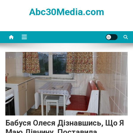
Skip
Abc30Media.com
to
content
Бабуся Олеся Дізнавшись, Що Я
Маю Дівчину, Поставила