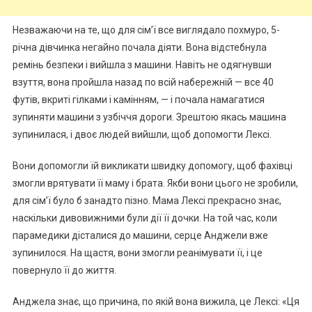
Незважаючи на те, що для сім’ї все виглядало похмуро, 5-
річна дівчинка негайно почала діяти. Вона відстебнула
ремінь безпеки і вийшла з машини. Навіть не одягнувши
взуття, вона пройшла назад по всій набережній — все 40
футів, вкриті гілками і камінням, — і почала намагатися
зупиняти машини з узбіччя дороги. Зрештою якась машина
зупинилася, і двоє людей вийшли, щоб допомогти Лексі.
Вони допомогли їй викликати швидку допомогу, щоб фахівці
змогли врятувати її маму і брата. Якби вони цього не зробили,
для сім’ї було б занадто пізно. Мама Лексі прекрасно знає,
наскільки дивовижними були дії її дочки. На той час, коли
парамедики дісталися до машини, серце Анджели вже
зупинилося. На щастя, вони змогли реанімувати її, і це
повернуло її до життя.
Анджела знає, що причина, по якій вона вижила, це Лексі: «Ця