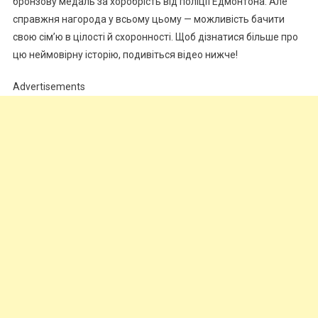
бронзову медаль за хоробрість від поліції Едмонтона. Але
справжня нагорода у всьому цьому — можливість бачити
свою сім’ю в цілості й схоронності. Щоб дізнатися більше про
цю неймовірну історію, подивіться відео нижче!
Advertisements