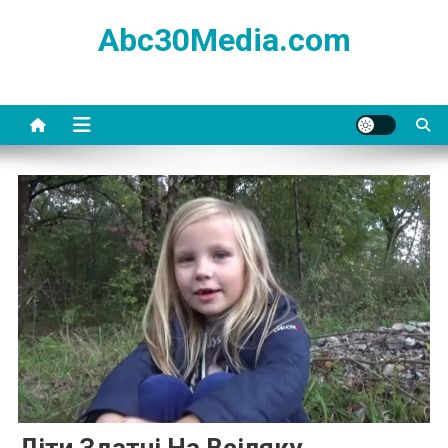
Skip
Abc30Media.com
to
content