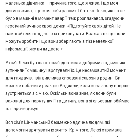
маленька дівчинка — причина того, що я жива, і що моя
дитина жива, і що моя сім’я разом». І батько Лексі, якого не
було в машині в момент аварії, теж розплакався, згадуючи
героїчний вчинок своєї дочки. «Підготуйте своїх дітей. Не
намагайтеся ні від чого їх приховувати. Вражає те, що вони
можуть зробити і що вони зберігають з тієї невеликої
інформації, яку ви їм даєте «.
У сім’ї Лексі був шанс возз’єднатися з добрими людьми, які
зупинили їх машину і врятували їх. Це несамовитий момент
для глядачів, і він викликав справжні сльози в родині. Ви
можете побачити реакцію Анджели, коли вона знову вперше
зустрінеться з сім’єю. Оскільки вона знає, як вони були
важливі для порятунку її та дитину, вона зі сльозами обіймає
їх і гаряче дякує.
Вся сім’я Шиманський безмежно вдячна людям, які
допомогли врятувати їх життя. Крім того, Лексі отримала