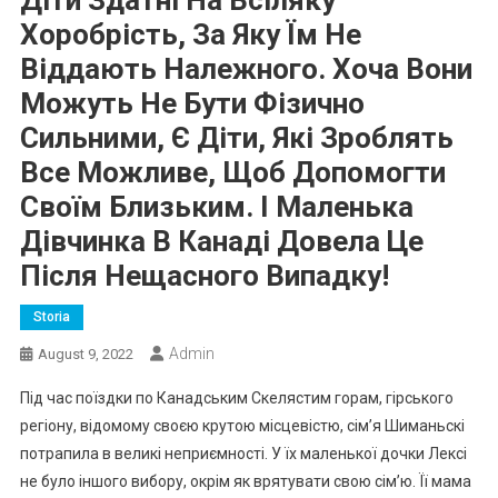
Діти Здатні На Всіляку
Хоробрість, За Яку Їм Не
Віддають Належного. Хоча Вони
Можуть Не Бути Фізично
Сильними, Є Діти, Які Зроблять
Все Можливе, Щоб Допомогти
Своїм Близьким. І Маленька
Дівчинка В Канаді Довела Це
Після Нещасного Випадку!
Storia
Admin
August 9, 2022
Під час поїздки по Канадським Скелястим горам, гірського
регіону, відомому своєю крутою місцевістю, сім’я Шиманьскі
потрапила в великі неприємності. У їх маленької дочки Лексі
не було іншого вибору, окрім як врятувати свою сім’ю. Її мама