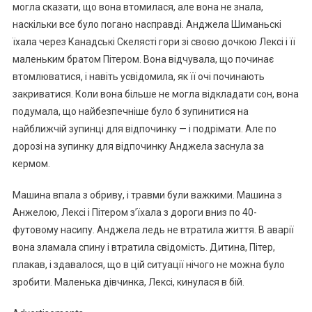
могла сказати, що вона втомилася, але вона не знала,
наскільки все було погано насправді. Анджела Шиманьскі
їхала через Канадські Скелясті гори зі своєю дочкою Лексі і її
маленьким братом Пітером. Вона відчувала, що починає
втомлюватися, і навіть усвідомила, як її очі починають
закриватися. Коли вона більше не могла відкладати сон, вона
подумала, що найбезпечніше було б зупинитися на
найближчій зупинці для відпочинку — і подрімати. Але по
дорозі на зупинку для відпочинку Анджела заснула за
кермом.
Машина впала з обриву, і травми були важкими. Машина з
Анжелою, Лексі і Пітером з’їхала з дороги вниз по 40-
футовому насипу. Анджела ледь не втратила життя. В аварії
вона зламала спину і втратила свідомість. Дитина, Пітер,
плакав, і здавалося, що в цій ситуації нічого не можна було
зробити. Маленька дівчинка, Лексі, кинулася в бій.