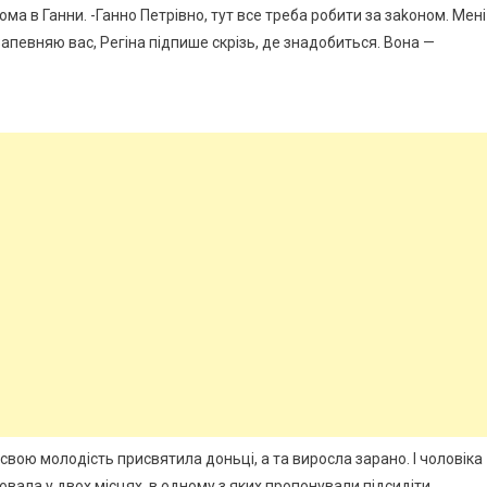
дома в Ганни. -Ганно Петрівно, тут все треба робити за заkоном. Мені
апевняю вас, Регіна підпише скрізь, де знадобиться. Вона —
вою молодість присвятила доньці, а та виросла зарано. І чоловіка
ювала у двох місцях, в одному з яких пропонували підсидіти