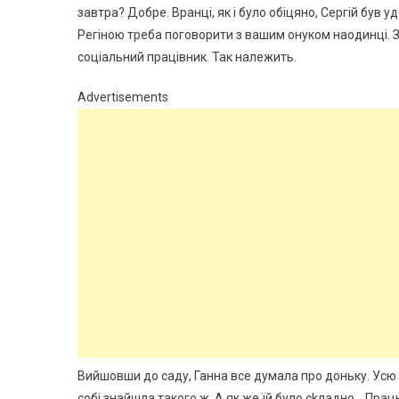
завтра? Добре. Вранці, як і було обіцяно, Сергій був у
Регіною треба поговорити з вашим онуком наодинці. З
соціальний працівник. Так належить.
Advertisements
Вийшовши до саду, Ганна все думала про доньку. Усю с
собі знайшла такого ж. А як же їй було сkладно… Прац