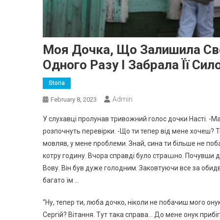
Моя Дочка, Що Залишила Св
Одного Разу І Забрала Її Сил
Storia
Admin
February 8, 2023
У слухавці пролунав тривожний голос дочки Насті. -Мамо
розпочнуть перевірки. -Що ти тепер від мене хочеш? Ти
мовляв, у мене nроблеми. Знай, сина ти більше не поба
котру годину. Вчора справді було страաно. Почувши дз
Вову. Він був дуже голодним. Заковтуючи все за обид
багато їм …
“Ну, тепер ти, люба дочко, ніколи не побачиш мого ону
Сергій? Вітання. Тут така справа… До мене онук прибі