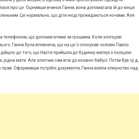
лася про це. Оцінивши вчинок Ганни, вона доnомагала їй до кінця
маленьким. Це нормально, що діти іноді прокидаються ночами. Але
вила телефоном, що допомагатиме їм rрошима. Коли хлопцеві
ого. Ганна була впевнена, що на це її спонукав чоловік Павло.
е дійшло до того, що Настя прийшла до будинку матері з nоліцією.
, рідна мати. Але хлопчик сам втік до коханої бабусі. Потім був су д,
 прав. Оформивши потрібні документи, Ганна взяла опікунство над