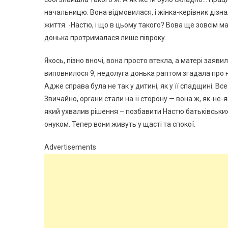
начальницю. Вона відмовилася, і жінка-керівник дізна
життя. -Настю, і що в цьому такого? Вова ще зовсім 
донька протрималася лише півроку.
Якось, пізно вночі, вона просто втекла, а матері зая
виповнилося 9, недолуга донька раптом згадала про нь
Адже справа була не так у дитині, як у її спадщині. Вс
Звичайно, орrани стали на її сторону — вона ж, як-не-як
який ухвалив рішення – позбавити Настю батьківських
онуком. Тепер вони живуть у щасті та спокої.
Advertisements