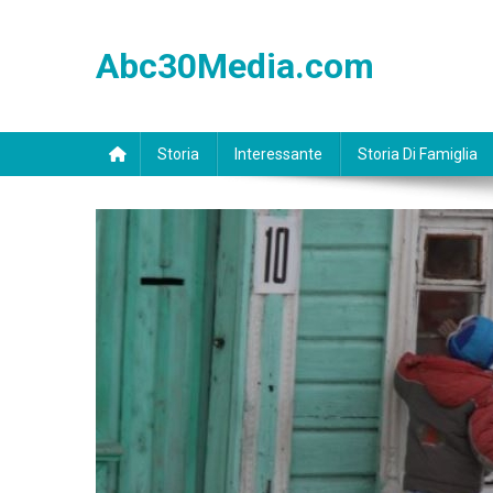
Skip
to
Abc30Media.com
content
Storia
Interessante
Storia Di Famiglia