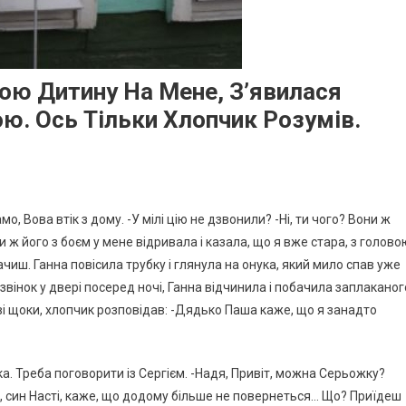
ою Дитину На Мене, З’явилася
ою. Ось Тільки Хлопчик Розумів.
, Вова втік з дому. -У мілі цію не дзвонили? -Ні, ти чого? Вони ж
 ж його з боєм у мене відривала і казала, що я вже стара, з голово
чиш. Ганна повісила трубку і глянула на онука, який мило спав уже
вінок у двері посеред ночі, Ганна відчинила і побачила заплаканог
ві щоки, хлопчик розповідав: -Дядько Паша каже, що я занадто
ка. Треба поговорити із Сергієм. -Надя, Привіт, можна Серьожку?
г, син Насті, каже, що додому більше не повернеться… Що? Приїдеш