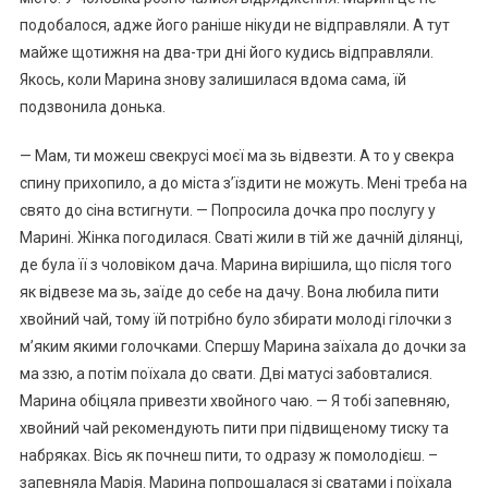
подобалося, адже його раніше нікуди не відправляли. А тут
майже щотижня на два-три дні його кудись відправляли.
Якось, коли Марина знову залишилася вдома сама, їй
подзвонила донька.
— Мам, ти можеш свекрусі моєї ма зь відвезти. А то у свекра
спину прихопило, а до міста з’їздити не можуть. Мені треба на
свято до сіна встигнути. — Попросила дочка про послугу у
Марині. Жінка погодилася. Сваті жили в тій же дачній ділянці,
де була її з чоловіком дача. Марина вирішила, що після того
як відвезе ма зь, заїде до себе на дачу. Вона любила пити
хвойний чай, тому їй потрібно було збирати молоді гілочки з
м’яким якими голочками. Спершу Марина заїхала до дочки за
ма ззю, а потім поїхала до свати. Дві матусі забовталися.
Марина обіцяла привезти хвойного чаю. — Я тобі запевняю,
хвойний чай рекомендують пити при підвищеному тиску та
набряках. Вісь як почнеш пити, то одразу ж помолодієш. –
запевняла Марія. Марина попрощалася зі сватами і поїхала