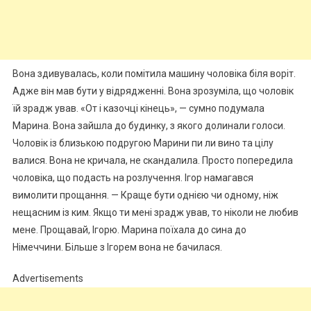
Вона здивувалась, коли помітила машину чоловіка біля воріт.
Адже він мав бути у відрядженні. Вона зрозуміла, що чоловік
їй зрадж ував. «От і казочці кінець», — сумно подумала
Марина. Вона зайшла до будинку, з якого долинали голоси.
Чоловік із близькою подругою Марини пи ли вино та цілу
валися. Вона не кричала, не скандалила. Просто попередила
чоловіка, що подасть на розлучення. Ігор намагався
вимолити прощання. — Краще бути однією чи одному, ніж
нещасним із ким. Якщо ти мені зрадж ував, то ніколи не любив
мене. Прощавай, Ігорю. Марина поїхала до сина до
Німеччини. Більше з Ігорем вона не бачилася.
Advertisements