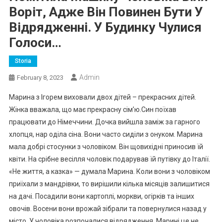
Воріт, Адже Він Повинен Бути У
Відрядженні. У Будинку Чулися
Голоси…
Storia
Admin
February 8, 2023
Марина з Ігорем виховали двох дітей – прекрасних дітей.
Жінка вважала, що має прекрасну сім’ю.Син поїхав
працювати до Німеччини. Дочка вийшла заміж за гарного
хлопця, нар оділа сіна. Вони часто сиділи з онуком. Марина
мала добрі стосунки з чоловіком. Він щовихідні приносив їй
квіти. На срібне весілля чоловік подарував їй путівку до Італії.
«Не життя, а казка» — думала Марина. Коли вони з чоловіком
приїхали з мандрівки, то вирішили кілька місяців залишитися
на дачі. Посадили вони картоплі, моркви, огірків та інших
овочів. Восени вони врожай зібрали та повернулися назад у
місто. У чоловіка розпочалися відрядження. Марині це не