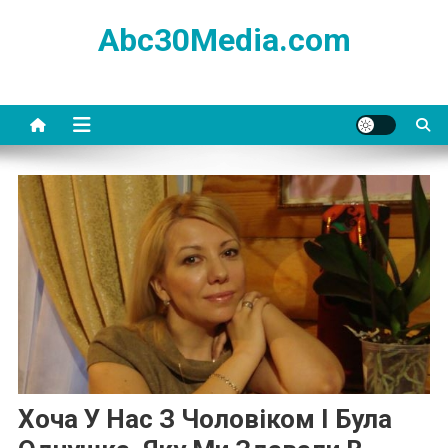
Skip
Abc30Media.com
to
content
Хоча У Нас З Чоловіком І Була