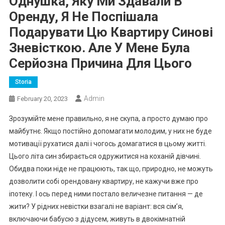
Однушка, Яку Ми Здавали В
Оренду, Я Не Поспішала
Подарувати Цю Квартиру Синові
Зневісткою. Але У Мене Була
Серйозна Причина Для Цього
Storia
Admin
February 20, 2023
Зрозумійте мене правильно, я не скупа, а просто думаю про
майбутнє. Якщо постійно допомагати молодим, у них не буде
мотивації рухатися далі і чогось домагатися в цьому житті.
Цього літа син збирається одружитися на коханій дівчині.
Обидва поки ніде не працюють, так що, природно, не можуть
дозволити собі орендовану квартиру, не кажучи вже про
іпотеку. І ось перед ними постало величезне питання — де
жити? У рідних невістки взагалі не варіант: вся сім’я,
включаючи бабусю з дідусем, живуть в двокімнатній