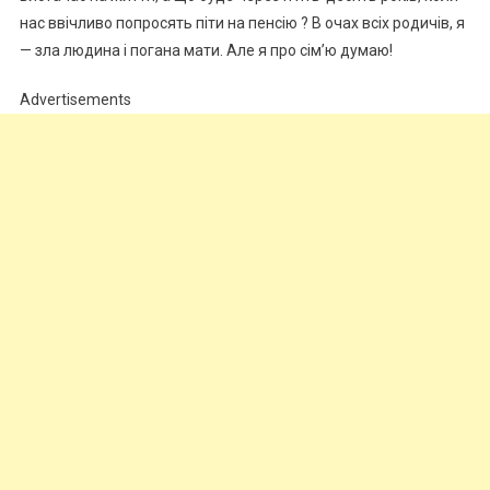
нас ввічливо попросять піти на пенсію ? В очах всіх родичів, я
— зла людина і погана мати. Але я про сім’ю думаю!
Advertisements