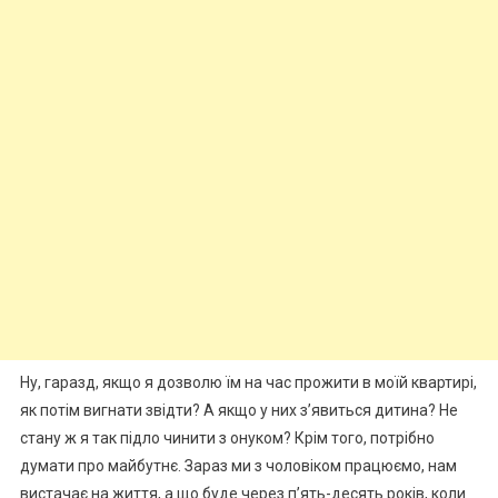
Ну, гаразд, якщо я дозволю їм на час прожити в моїй квартирі,
як потім вигнати звідти? А якщо у них з’явиться дитина? Не
стану ж я так підло чинити з онуком? Крім того, потрібно
думати про майбутнє. Зараз ми з чоловіком працюємо, нам
вистачає на життя, а що буде через п’ять-десять років, коли