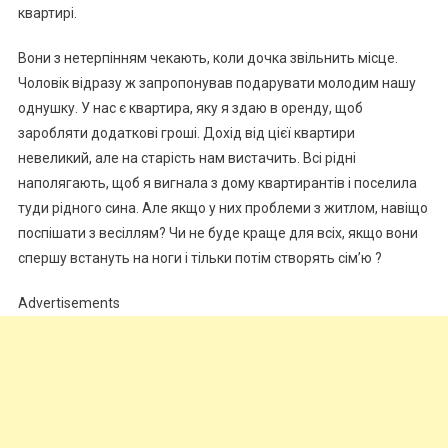
квартирі.
Вони з нетерпінням чекають, коли дочка звільнить місце.
Чоловік відразу ж запропонував подарувати молодим нашу
однушку. У нас є квартира, яку я здаю в оренду, щоб
заробляти додаткові гроші. Дохід від цієї квартири
невеликий, але на старість нам вистачить. Всі рідні
наполягають, щоб я вигнала з дому квартирантів і поселила
туди рідного сина. Але якщо у них проблеми з житлом, навіщо
поспішати з весіллям? Чи не буде краще для всіх, якщо вони
спершу встануть на ноги і тільки потім створять сім’ю ?
Advertisements