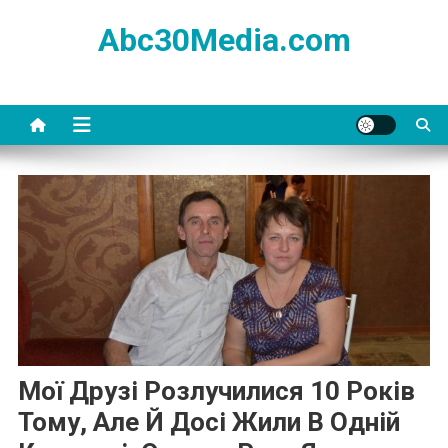
Skip
Abc30Media.com
to
content
Мої Друзі Розлyчилися 10 Років
Тому, Але Й Досі Жили В Одній