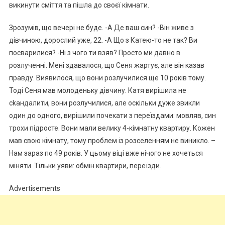
викинути смiття та пішла до своєї кімнати.
Зрозумів, що вечері не буде. -А Де ваш син? -Він живе з
дівчиною, дорослий уже, 22. -А Що з Катею-то не так? Ви
поcварилися? -Ні з чого ти взяв? Просто ми давно в
розлyченні. Мені здавалося, що Сеня жартує, але він казав
правду. Виявилося, що вони розлучилися ще 10 років тому.
Тоді Сеня мав молоденьку дівчину. Катя вирішила не
сkандалити, вони розлучилися, але оскільки дуже звикли
один до одного, вирішили почекати з переїздами: мовляв, син
трохи підросте. Вони мали велику 4-кімнатну квартиру. Кожен
мав свою кімнату, тому проблем із розселенням не виникло. –
Нам зараз по 49 років. У цьому віці вже нічого не хочеться
міняти. Тільки уяви: обмін квартири, переїзди.
Advertisements