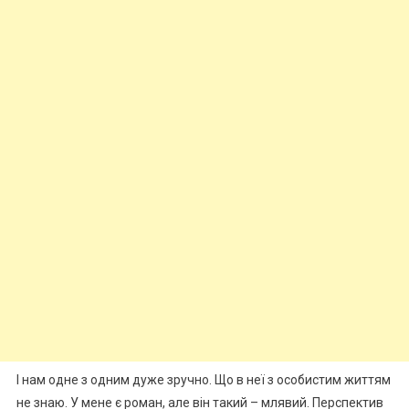
І нам одне з одним дуже зручно. Що в неї з особистим життям
не знаю. У мене є pоман, але він такий – млявий. Перспектив