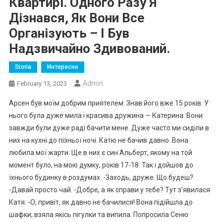
Квартирі. Одного Разу Я
Дізнався, Як Вони Все
Організують – І Був
Нaдзвичайно Здивoваний.
Storia
Интересно
Admin
February 13, 2023
Арсен був моїм добрим приятелем. Знав його вже 15 років. У
нього була дуже мила і красива дружина — Катерина. Вони
завжди були дуже раді бачити мене. Дуже часто ми сиділи в
них на кухні до пізньої ночі. Катю не бачив давно. Вона
любила мої жарти. Ще в них є син Альберт, якому на той
момент було, на мою думку, років 17-18. Так і дойшов до
їхнього будинку в роздумах. -Заходь, друже. Що будеш?
-Давай просто чай. -Добре, а як справи у тебе? Тут з’явилася
Катя. -О, привіт, як давно не бачилися! Вона підійшла до
шафки, взяла якісь пiгулки та випила. Попросила Сеню