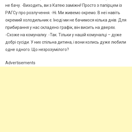
не бачу. -Виходить, ви з Катею замiжні! Просто з папірцем із
PАГСу про розлyчення. -Ні. Ми живемо окремо. В неї навіть
окремий холодильник є. Іноді ми не бачимося кілька днів. Для
прибирання у нас складено графік, він висить на дверях.
-Схоже на комуналку. -Так. Тільки у нашій комуналці – дуже
добрі сусіди. У них спільна дитина, і вони колись дуже любили
одне одного. Що незрозумілого?
Advertisements