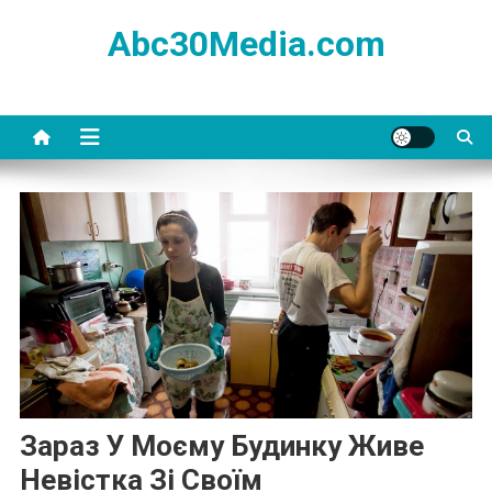
Skip
Abc30Media.com
to
content
Зараз У Моєму Будинку Живе
Невістка Зі Своїм