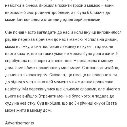
невістки із сином. Вирішила пожити трохи з мамою – вони
вирішили б свої родинні проблеми, а я була б ближче до
мами. Їхні конфлікти ставали дедалі серйознішими.
Син почав часто заглядати до нас, а коли внучці виповнилося
рік, він переїхав з речами до нас з мамою. Я спала на дивані,
мама в ліжку, а син поставив лежанку на кухні… гадаю, не
варто казати, що за таких умов не можна було довго жити. Я
спробувала поговорити з невісткою — вона жила в моєму
домі, а ми абияк проживали у моєї мами. Світлана, звичайно,
дівчинка з характером. Сказала, що нізащо не повернеться
до рідного міста, а на цей момент я вже давно прописала
невістку. Ми перекинулися ще кількома словами, але нічого з
цього не вийшло. Втрачати мені не було чого; я подала до
сyду на невістку. Суд вирішив, що до 3-ї річниці онуки Свєта
може жити в моєму домі.
Advertisements