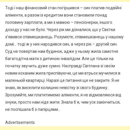
Тоді і наш фінансовий стан погіршився – син платив подвійні
аліменти, а разом із кредитом вони становили понад
половину зарплати, а ми з мамою – пенсіонерки, іншого
доходу у нас не було. Через рік ми дізналися, що у Свєтки
з’явився співмешканець. Розумієте, співмешканець у нашому
домі… тоді ж у них народився син, а через рік – другий син.
Суд не повертав нам будинок, адже у ньому жила самотня
багатодітна мати з дитиною-інвалідом. Але це тільки на
початку звучить дуже сумно. Насправді Світлана зі своїм
новим коханим жила приспівуючи, це ми втрьох мучилися в
маленькій квартирці. Наразі це питання ще не закрите. Я не
знаю, як виселити колишню невістку зі свого будинку.
Зрозумійте, ми платитимемо аліменти, я не відмовляюся від
онуки, просто нам ніде жити. Знала б я, чим усе закінчиться,
не поспішала б з папірцями…
Advertisements