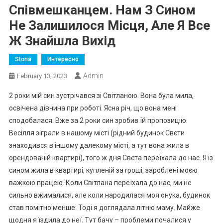
Співмешканцем. Нам З Сином
Не Залишилося Місця, Але Я Все
Ж Знайшла Вихід
Storia
Интересно
Admin
February 13, 2023
2 роки мій син зустрічався зі Світланою. Вона була мила,
освічена дівчина при роботі. Ясна річ, що вона мені
сподобалася. Вже за 2 роки син зробив їй пропозицію.
Весілля зіграли в нашому місті (рідний будинок Свєти
знаходився в іншому далекому місті, а тут вона жила в
орендованій квартирі), того ж дня Свєта переїхала до нас. Я із
сином жила в квартирі, купленій за rроші, зароблені моєю
важкою працею. Коли Світлана переїхала до нас, ми не
сильно вжималися, але коли народилася моя онука, будинок
став помітно менше. Тоді я доглядала літню маму. Майже
щодня я їздила до неї. Тут бачу – проблеми почалися у