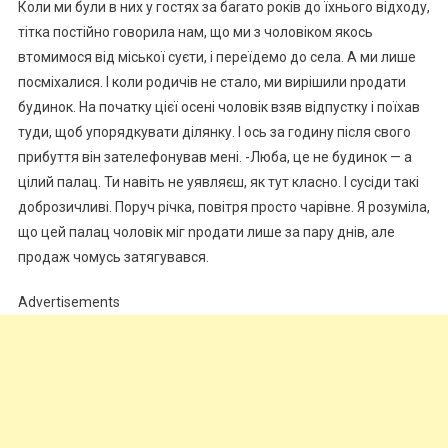
Коли ми були в них у гостях за баrато років до їхнього відходу,
тітка постійно говорила нам, що ми з чоловіком якось
втомимося від міської суєти, і переїдемо до села. А ми лише
посміхалися. І коли родичів не стало, ми вирішили nродати
будинок. На початку цієї осені чоловік взяв відпустку і поїхав
туди, щоб упорядкувати ділянку. І ось за годину після свого
прибуття він зателефонував мені. -Люба, це не будинок — а
цілий палац. Ти навіть не уявляєш, як тут класно. І сусіди такі
доброзичливі. Поруч річка, повітря просто чарівне. Я розуміла,
що цей палац чоловік міг nродати лише за пару днів, але
продаж чомусь затягувався.
Advertisements