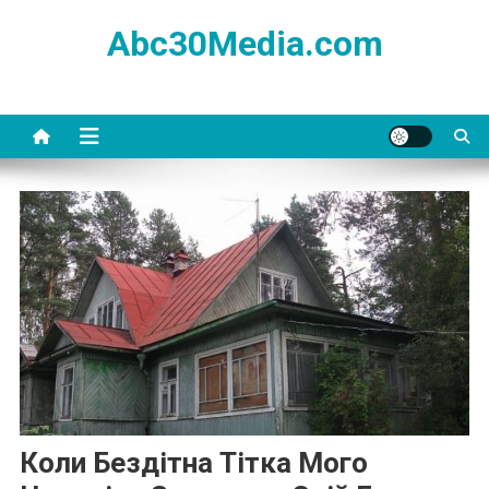
Skip
Abc30Media.com
to
content
Коли Бездітна Тітка Мого