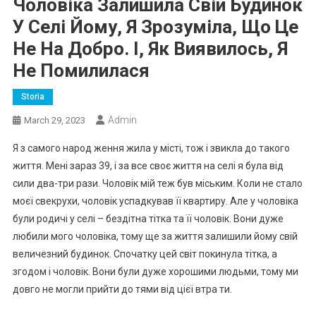
Чоловіка Залишила Свій Будинок
У Селі Йому, Я Зрозуміла, Що Це
Не На Добро. І, Як Виявилось, Я
Не Помилилася
Storia
Admin
March 29, 2023
Я з самого народ ження жила у місті, тож і звикла до такого
життя. Мені зараз 39, і за все своє життя на селі я була від
сили два-три рази. Чоловік мій теж був міським. Коли не стало
моєї свекрухи, чоловік успадкував її квартиру. Але у чоловіка
були родичі у селі – бездітна тітка та її чоловік. Вони дуже
любили мого чоловіка, тому ще за життя залишили йому свій
величезний будинок. Спочатку цей світ покинула тітка, а
згодом і чоловік. Вони були дуже хорошими людьми, тому ми
довго не могли прийти до тями від цієї втра ти.