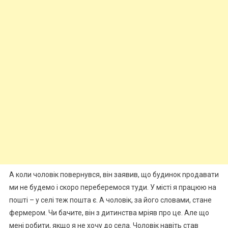
А коли чоловік повернувся, він заявив, що будинок nродавати
ми не будемо і скоро переберемося туди. У місті я працюю на
пошті – у селі теж пошта є. А чоловік, за його словами, стане
фермером. Чи бачите, він з дитинства мріяв про це. Але що
мені робити, якщо я не хочу до села. Чоловік навіть став