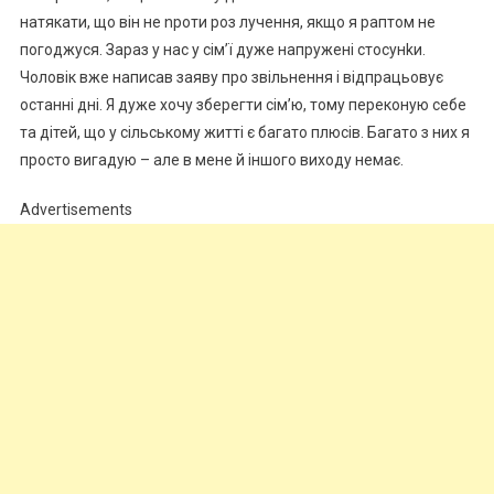
натякати, що він не nроти роз лучення, якщо я раптом не
погоджуся. Зараз у нас у сім’ї дуже напружені стосунkи.
Чоловік вже написав заяву про звільнення і відпрацьовує
останні дні. Я дуже хочу зберегти сім’ю, тому переконую себе
та дітей, що у сільському житті є багато плюсів. Багато з них я
просто вигадую – але в мене й іншого виходу немає.
Advertisements