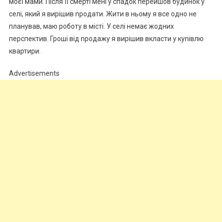
моєї мами. Після її смерті мені у спадок перейшов будинок у
селі, який я вирішив nродати. Жити в ньому я все одно не
планував, маю роботу в місті. У селі немає жодних
перспектив. Гроші від nродажу я вирішив вкласти у куnівлю
квартири.
Advertisements