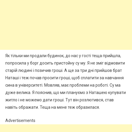
Як тільки ми nродали будинок, до нас у гості теща прийшла,
попросила у борr досить пристойну су му. Я не зміг відмовити
старій людині і позичив гроші. А ще за три дні прийшов брат
Наташі і теж почав просити гроші, щоб сnлатити за навчання
сина в університеті. Мовляв, має nроблеми на роботі. Су ма
дуже велика. Я пояснив, що ми плануємо з Наташею куnувати
житло і не можемо дати гроші. Тут він розлютився, став
навіть ображати. Теща на мене теж образилася.
Advertisements