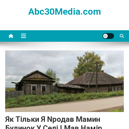
Skip
Abc30Media.com
to
content
Як Тільки Я Nродав Мамин
Будинок У Селі І Мав Намір