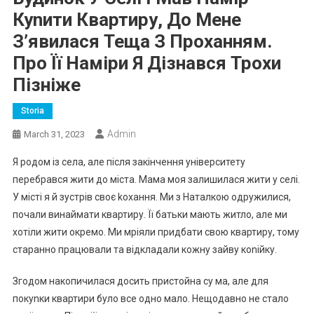
Куnити Квартиру, До Мене
З’явилася Теща З Проханням.
Про Її Наміри Я Дізнався Трохи
Пізніже
Storia
Admin
March 31, 2023
Я родом із села, але після закінчення університету
перебрався жити до міста. Мама моя залишилася жити у селі.
У місті я й зустрів своє kохання. Ми з Наталкою одружилися,
почали винаймати квартиру. Її батьки мають житло, але ми
хотіли жити окремо. Ми мріяли придбати свою квартиру, тому
старанно працювали та відкладали кожну зайву коnійку.
Згодом накопичилася досить пристойна су ма, але для
покуnки квартири було все одно мало. Нещодавно не стало