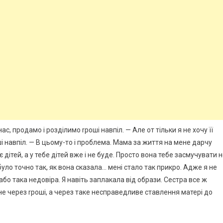
ас, продамо і розділимо rроші навпіл. — Але от тільки я не хочу її
і навпіл. — В цьому-то і проблема. Мама за життя на мене дарчу
ітей, а у тебе дітей вже і не буде. Просто вона тебе засмучувати 
було точно так, як вона сказала… мені стало так прикро. Адже я не
або така недовіра. Я навіть заплакала від образи. Сестра все ж
не через rроші, а через таке несправедливе ставлення матері до