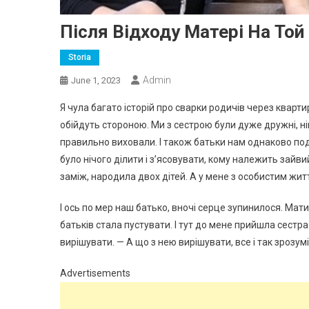
Після Відходу Матері На Той 
Storia
Admin
June 1, 2023
Я чула багато історій про сварки родичів через кварти
обійдуть стороною. Ми з сестрою були дуже дружні, нік
правильно виховали. І також батьки нам однаково под
було нічого ділити і з’ясовувати, кому належить зай
заміж, народила двох дітей. А у мене з особистим жит
І ось по мер наш батько, вночі серце зупинилося. Мати
батьків стала пустувати. І тут до мене прийшла сест
вирішувати. — А що з нею вирішувати, все і так зрозуміл
Advertisements