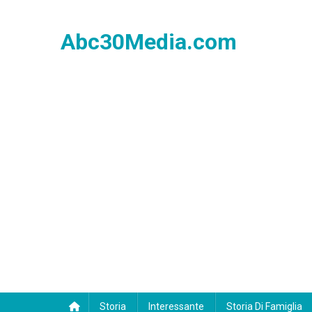
Skip
to
Abc30Media.com
content
Storia
Interessante
Storia Di Famiglia