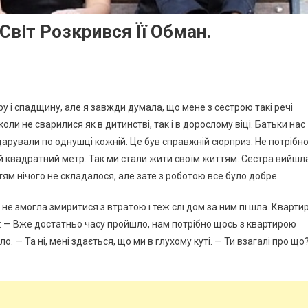
Світ Розкрився Її Обман.
ру і спадщину, але я завжди думала, що мене з сестрою такі речі
оли не сварилися як в дитинстві, так і в дорослому віці. Батьки нас
арували по однушці кожній. Це був справжній сюрприз. Не потрібн
вий квадратний метр. Так ми стали жити своїм життям. Сестра вийшл
тям нічого не складалося, але зате з роботою все було добре.
 не змогла змиритися з втратою і теж слі дом за ним пі шла. Кварти
ра: — Вже достатньо часу пройшло, нам потрібно щось з квартирою
о. — Та ні, мені здається, що ми в глухому куті. — Ти взагалі про що