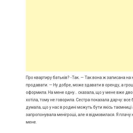
Про квартиру батьків? -Так. — Так вона ж записана на н
продавати. — Ну добре, може здавати в оренду, а rрош
оформила. На мене одну… сказала, що у мене вже двоє д
хотіла, тому не говорила. Сестра показала дарчу: все 
думала, що у нас в родині можуть бути якісь таємниці 
запропонувала меніrроші, але я відмовилася. Я плачу 
мене.