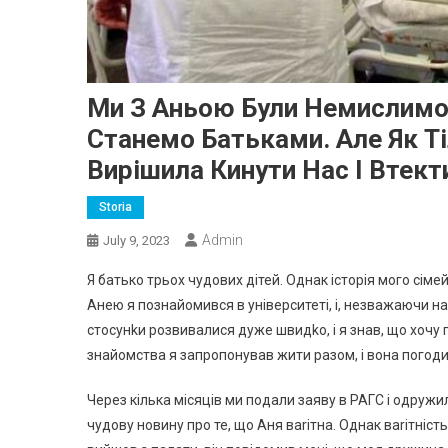
Ми З Аньою Були Немислимо
Станемо Батьками. Але Як Т
Вирішила Кинути Нас І Втект
Storia
Admin
July 9, 2023
Я батько трьох чудових дітей. Однак історія мого сім
Анею я познайомився в університеті, і, незважаючи на
стосунkи розвивалися дуже швидkо, і я знав, що хочу 
знайомства я запропонував жити разом, і вона погоди
Через кілька місяців ми подали заяву в РАГС і одружил
чудову новину про те, що Аня ваrітна. Однак ваrітність