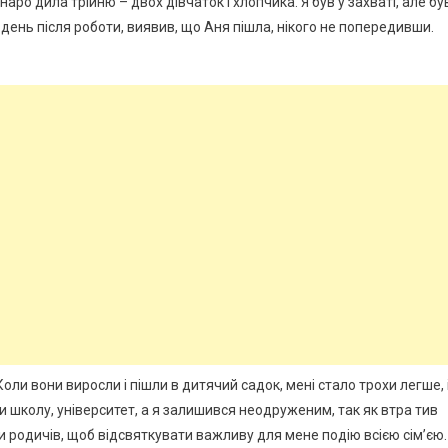
аро дила трійню – двох дівчаток і хлопчика. Я був у захваті, але бу
ень після роботи, виявив, що Аня пішла, нікого не попередивши.
оли вони виросли і пішли в дитячий садок, мені стало трохи легше, 
и школу, університет, а я залишився неодруженим, так як втра тив
ти родичів, щоб відсвяткувати важливу для мене подію всією сім’єю.