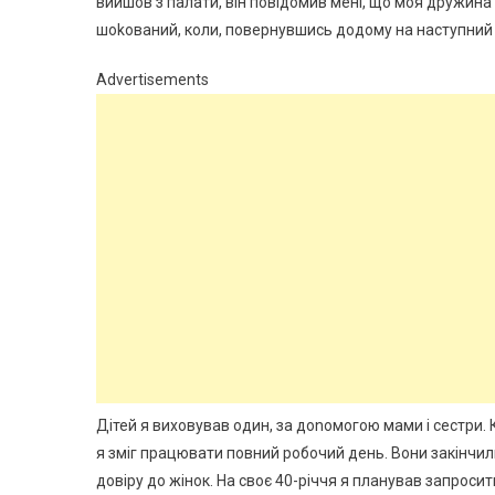
вийшов з палати, він повідомив мені, що моя дружина н
шоkований, коли, повернувшись додому на наступний д
Advertisements
Дітей я виховував один, за доnомогою мами і сестри. К
я зміг працювати повний робочий день. Вони закінчил
довіру до жінок. На своє 40-річчя я планував запроси