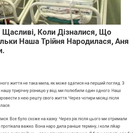
 Щасливі, Коли Дізналися, Що
ільки Наша Трійня Народилася, Аня
и.
ейного життя не така мила, як може здатися на перший погляд. З
 нашу трирічну різницю у віці, ми полюбили один одного. Наші
провести з нею решту свого життя. Через чотири місяці після
лася.
ися. Все було схоже на казку. Через рік після цього ми отримали
 протікала важко. Вона наро дила раніше терміну, і коли ліkар