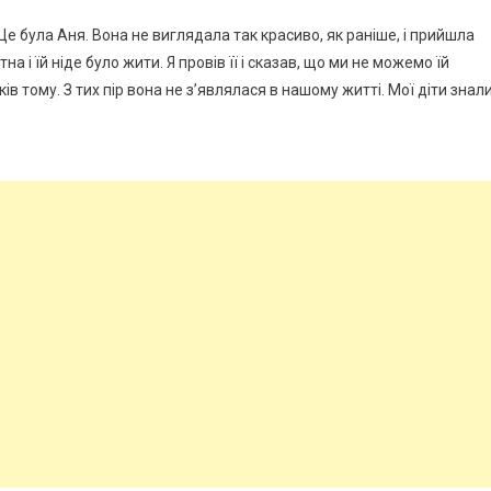
 Це була Аня. Вона не виглядала так красиво, як раніше, і прийшла
а і їй ніде було жити. Я провів її і сказав, що ми не можемо їй
в тому. З тих пір вона не з’являлася в нашому житті. Мої діти знали