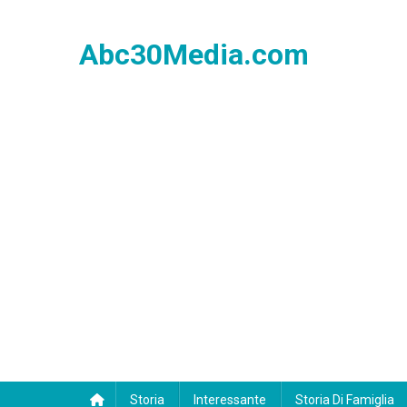
Skip
to
Abc30Media.com
content
Storia
Interessante
Storia Di Famiglia