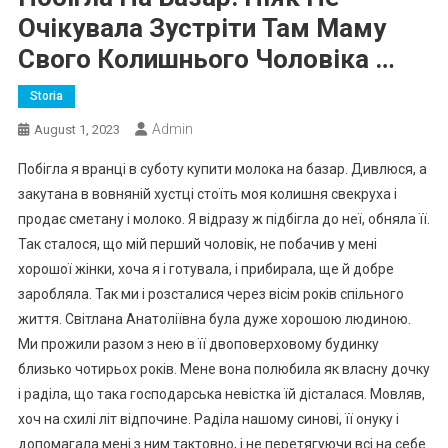
Очікувала Зустріти Там Маму
Свого Колишнього Чоловіка …
Storia
Admin
August 1, 2023
Побігла я вранці в суботу купити молока на базар. Дивлюся, а
закутана в вовняній хустці стоїть моя колишня свекруха і
продає сметану і молоко. Я відразу ж підбігла до неї, обняла її.
Так сталося, що мій перший чоловік, не побачив у мені
хорошої жінки, хоча я і готувала, і прибирала, ще й добре
заробляла. Так ми і розсталися через вісім років спільного
життя. Світлана Анатоліївна була дуже хорошою людиною.
Ми прожили разом з нею в її двоповерховому будинку
близько чотирьох років. Мене вона полюбила як власну дочку
і раділа, що така господарська невістка їй дісталася. Мовляв,
хоч на схилі літ відпочине. Раділа нашому синові, її онуку і
допомагала мені з ним тактовно, і не перетягуючи всі на себе.