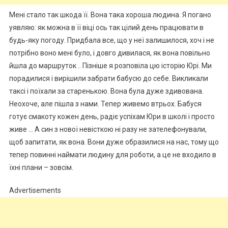
Мені стало так шкода її. Вона така хороша людина. Я погано
уявляю: як можна в її віці ось так цілий день працювати в
будь-яку погоду. Придбала все, що у неї залишилося, хоч і не
потрібно воно мені було, і довго дивилася, як вона повільно
йшла до маршруток .. Пізніше я розповіла цю історію Юрі. Ми
порадилися і вирішили забрати бабусю до себе. Викликали
таксі і поїхали за старенькою. Вона була дуже здивована.
Неохоче, але пішла з нами. Тепер живемо втрьох. Бабуся
готує смакоту кожен день, радіє успіхам Юри в школі і просто
живе … А син з нової невісткою ні разу не зателефонували,
щоб запитати, як вона. Вони дуже образилися на нас, тому що
тепер повинні наймати людину для роботи, а це не входило в
їхні плани – зовсім.
Advertisements