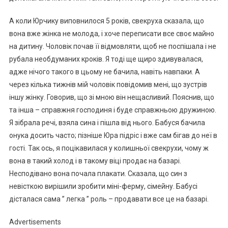
А коли Юрчику виповнилося 5 років, свекруха сказала, що
вона вже жінка не молода, і хоче переписати все своє майно
на дитину. Чоловік почав її відмовляти, щоб не поспішала і не
рубала необдуманих кроків. Я тоді ще щиро здивувалася,
адже нічого такого в цьому не бачила, навіть навпаки. А
через кілька тижнів мій чоловік повідомив мені, що зустрів
іншу жінку. Говорив, що зі мною він нещасливий. Пояснив, що
та інша – справжня господиня і буде справжньою дружиною.
Я зібрала речі, взяла сина і пішла від нього. Бабуся бачила
онука досить часто; пізніше Юра підріс і вже сам бігав до неї в
гості. Так ось, я поцікавилася у колишньої свекрухи, чому ж
вона в такий холод і в такому віці продає на базарі.
Несподівано вона почала плакати. Сказала, що син з
невісткою вирішили зробити міні-ферму, сімейну. Бабусі
дісталася сама ” легка ” роль – продавати все це на базарі.
Advertisements