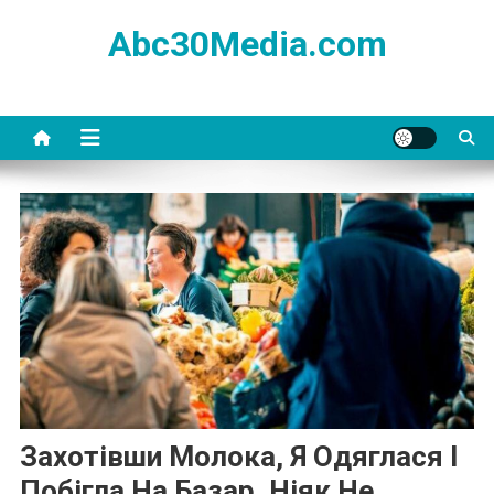
Skip
Abc30Media.com
to
content
Захотівши Молока, Я Одяглася І
Побігла На Базар. Ніяк Не