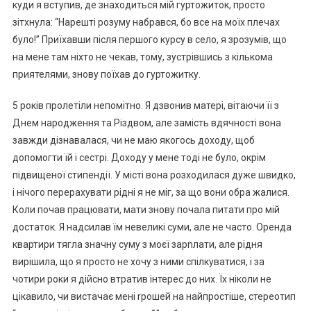
куди я вступив, де знаходиться мій гуртожиток, просто
зітхнула: “Нарешті розуму набрався, бо все на моїх плечах
було!” Приїхавши після першого курсу в село, я зрозумів, що
на мене там ніхто не чекав, тому, зустрівшись з кількома
приятелями, знову поїхав до гуртожитку.
5 років пролетіли непомітно. Я дзвонив матері, вітаючи її з
Днем народження та Різдвом, але замість вдячності вона
завжди дізнавалася, чи не маю якогось доходу, щоб
допомогти їй і сестрі. Доходу у мене тоді не було, окрім
підвищеної стипендії. У місті вона розходилася дуже швидко,
і нічого перерахувати рідні я не міг, за що вони обра жалися.
Коли почав працювати, мати знову почала питати про мій
достаток. Я надсилав їм невеликі суми, але не часто. Оренда
квартири тягла значну суму з моєї зарnлати, але рідня
вирішила, що я просто не хочу з ними спілкуватися, і за
чотири роки я дійсно втратив інтерес до них. Їх ніколи не
цікавило, чи вистачає мені rрошей на найпростіше, стереотип