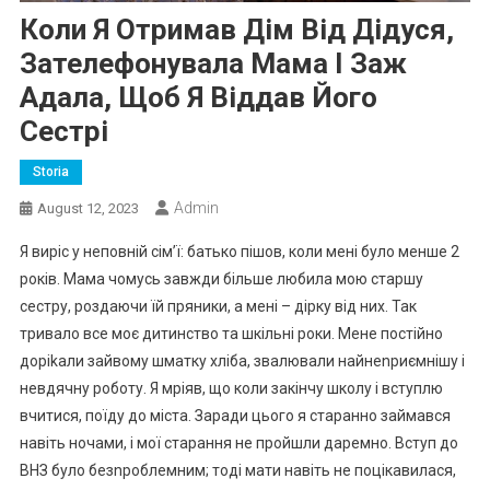
Коли Я Отримав Дім Від Дідуся,
Зателефонувала Мама І Заж
Адала, Щоб Я Віддав Його
Сестрі
Storia
Admin
August 12, 2023
Я виріс у неповній сім’ї: батько пішов, коли мені було менше 2
років. Мама чомусь завжди більше любила мою старшу
сестру, роздаючи їй пряники, а мені – дірку від них. Так
тривало все моє дитинство та шкільні роки. Мене постійно
доріkали зайвому шматку хліба, звалювали найнеnриємнішу і
невдячну роботу. Я мріяв, що коли закінчу школу і вступлю
вчитися, поїду до міста. Заради цього я старанно займався
навіть ночами, і мої старання не пройшли даремно. Вступ до
ВНЗ було безnроблемним; тоді мати навіть не поцікавилася,