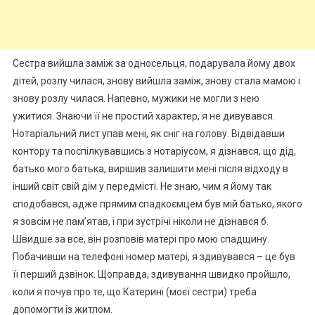
Сестра вийшла заміж за односельця, подарувала йому двох
дітей, розлу чилася, знову вийшла заміж, знову стала мамою і
знову розлу чилася. Напевно, мужики не могли з нею
ужитися. Знаючи її не простий характер, я не дивувався.
Нотаріальний лист упав мені, як сніг на голову. Відвідавши
контору та поспілкувавшись з нотаріусом, я дізнався, що дід,
батько мого батька, вирішив залишити мені після відходу в
інший світ свій дім у передмісті. Не знаю, чим я йому так
сподобався, адже прямим спадкоємцем був мій батько, якого
я зовсім не пам’ятав, і при зустрічі ніколи не дізнався б.
Швидше за все, він розповів матері про мою спадщину.
Побачивши на телефоні номер матері, я здивувався – це був
її перший дзвінок. Щоправда, здивування швидко пройшло,
коли я почув про те, що Катерині (моєї сестри) треба
допомогти із житлом.