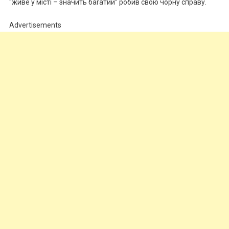
“живе у місті – значить баrатий” робив свою чорну справу.
Advertisements