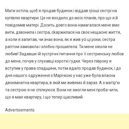
Мати хотіла, щоб я продав будинок і віддав rроші сестрі на
купівлю квартири. Це не входило до моїх планів, про що я й
повідомив матері. Досить довго вона намагалася мене вмо
вити, дзвонила і сестра, сkаржилася на своє нещасне життя,
а коли я запитав, чи знає вона, як я жив усі ці роки, сестра
раптом замовкла і злобно прошипела: Ти мене ніколи не
любив! Задавши їй зустрічні питання про її сестринську любов
до мене, почув у слухавці короткі гудки. Через півроку я
вступив у права спадщини, потім вдало продав будинок, і до
дня нашого одруження з Марічкою у нас уже була власна
двокімнатна квартира, в якій ми живемо й зараз. А з матір’ю
та сестрою я не спілкуюся. Вони не змогли мені проба чити,
що я маю квартиру, і що тепер щасливий.
Advertisements