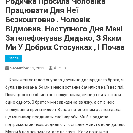
Родичка Просила Чоловіка
Працювати Для Неї
Безкоштовно . Чоловік
Відмовив. Наступного Дня Мені
Зателефонував Дядько, З Яким
Ми У Добрих Стосунках , І Почав
Storia
Admin
September 12, 2022
… Коли мені зателефонувала дружина двоюрідного брата, я
була здивована, бо ми з нею востаннє бачилися на її весіллі.
Після цього особливо не спілкувалися, лише у свята вітали
одне одного. З братом ми завжди на зв’язку, а от із нею
спілкування припинилося. Вона з натхненням розповідала,
що має намір продавати свої вироби. Ми б з радістю
підтримали зв’язок, ходили б у гості, але живуть вони далеко.
Могли б нас покликати, але не звуть. Коли вона мені