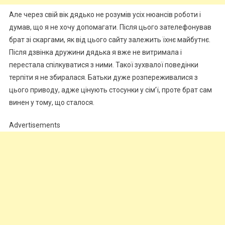
Але через свій вік дядько не розумів усіх нюансів роботи і
думав, що я не хочу допомагати. Після цього зателефонував
брат зі скаргами, як від цього сайту залежить їхнє майбутнє.
Після дзвінка дружини дядька я вже не витримала і
перестала спілкуватися з ними. Такої зухвалої поведінки
терпіти я не збиралася. Батьки дуже розпереживалися з
цього приводу, адже цінують стосунки у сім’ї, проте брат сам
винен у тому, що сталося.
Advertisements