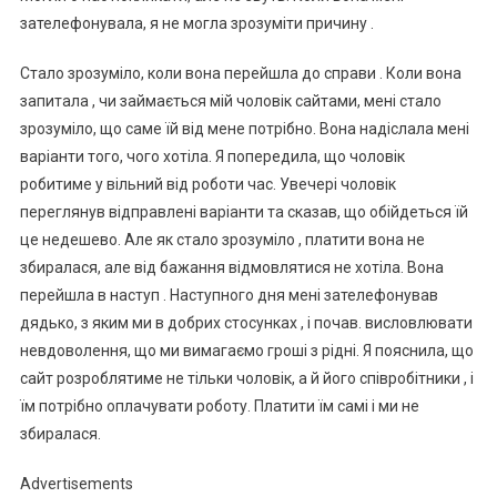
зателефонувала, я не могла зрозуміти причину .
Стало зрозуміло, коли вона перейшла до справи . Коли вона
запитала , чи займається мій чоловік сайтами, мені стало
зрозуміло, що саме їй від мене потрібно. Вона надіслала мені
варіанти того, чого хотіла. Я попередила, що чоловік
робитиме у вільний від роботи час. Увечері чоловік
переглянув відправлені варіанти та сказав, що обійдеться їй
це недешево. Але як стало зрозуміло , платити вона не
збиралася, але від бажання відмовлятися не хотіла. Вона
перейшла в наступ . Наступного дня мені зателефонував
дядько, з яким ми в добрих стосунках , і почав. висловлювати
невдоволення, що ми вимагаємо гроші з рідні. Я пояснила, що
сайт розроблятиме не тільки чоловік, а й його співробітники , і
їм потрібно оплачувати роботу. Платити їм самі і ми не
збиралася.
Advertisements