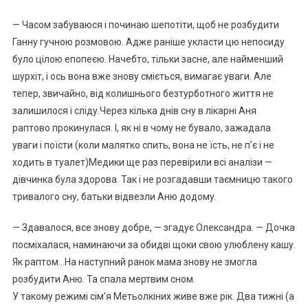
— Часом забуваюся і починаю шепотіти, щоб не розбудити
Ганну гучною розмовою. Адже раніше укласти цю непосиду
було цілою епопеєю. Начебто, тільки засне, але найменший
шурхіт, і ось вона вже знову сміється, вимагає уваги. Але
тепер, звичайно, від колишнього безтурботного життя не
залишилося і сліду.Через кілька днів сну в лікарні Аня
раптово прокинулася. І, як ні в чому не бувало, зажадала
уваги і поїсти (коли малятко спить, вона не їсть, не п’є і не
ходить в туалет)Медики ще раз перевірили всі аналізи —
дівчинка була здорова. Так і не розгадавши таємницю такого
тривалого сну, батьки відвезли Аню додому.
— Здавалося, все знову добре, — згадує Олександра. — Дочка
посміхалася, наминаючи за обидві щоки свою улюблену кашу.
Як раптом…На наступний ранок мама знову не змогла
розбудити Аню. Та спала мертвим сном.
У такому режимі сім’я Метьолкіних живе вже рік. Два тижні (а