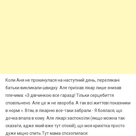
Коли Аня не прокинулася на наступний день, перелякані
батьки викликали швидку. Але приїхав лікар лише знизав
плечима: «З дівчинкою все гаразд! Тільки серцебиття
сповільнено. Але це ж не хвороба. А так всі життєві показники
в нормі ». Втім, в лікарню все-таки забрали.- Я боялася, що
дочка впала в кому. Але лікарі заспокоїли (якщо можна так
сказати, адже який вже тут спокій), що моя крихітка просто
дуже міцно спить.Тут мама спохопилася: