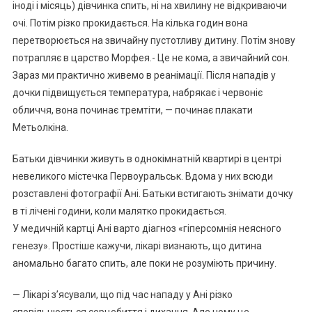
іноді і місяць) дівчинка спить, ні на хвилину не відкриваючи
очі. Потім різко прокидається. На кілька годин вона
перетворюється на звичайну пустотливу дитину. Потім знову
потрапляє в царство Морфея.- Це не кома, а звичайний сон.
Зараз ми практично живемо в реанімації. Після нападів у
дочки підвищується температура, набрякає і червоніє
обличчя, вона починає тремтіти, — починає плакати
Метьолкіна.
Батьки дівчинки живуть в однокімнатній квартирі в центрі
невеликого містечка Первоуральськ. Вдома у них всюди
розставлені фотографії Ані. Батьки встигають знімати дочку
в ті лічені години, коли малятко прокидається.
У медичній картці Ані варто діагноз «гіперсомнія неясного
генезу». Простіше кажучи, лікарі визнають, що дитина
аномально багато спить, але поки не розуміють причину.
— Лікарі з’ясували, що під час нападу у Ані різко
сповільнюється серцебиття і дихання. Але чому це