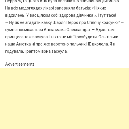
Перро?»До цього Аня була абсолютно звичайною дитиною.
На всіх медоглядах лікарі запевняли батьків: «Ніяких
відхилень. У вас цілком собі здорова дівчинка ». І тут таке!
— Ну як не згадати казку Шарля Перро про Сплячу красуню? —
сумно посміхається Аніна мама Олександра. — Адже там
принцеса теж заснула. І ніхто не міг її розбудити. Ось тільки
наша Анютка ні про яке веретено пальчик НЕ вколола. Я її
годувала, і раптом вона заснула.
Advertisements