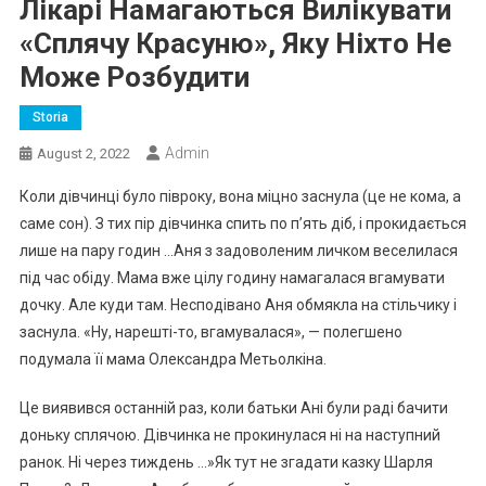
Лікарі Намагаються Вилікувати
«Сплячу Красуню», Яку Ніхто Не
Може Розбудити
Storia
Admin
August 2, 2022
Коли дівчинці було півроку, вона міцно заснула (це не кома, а
саме сон). З тих пір дівчинка спить по п’ять діб, і прокидається
лише на пару годин …Аня з задоволеним личком веселилася
під час обіду. Мама вже цілу годину намагалася вгамувати
дочку. Але куди там. Несподівано Аня обмякла на стільчику і
заснула. «Ну, нарешті-то, вгамувалася», — полегшено
подумала її мама Олександра Метьолкіна.
Це виявився останній раз, коли батьки Ані були раді бачити
доньку сплячою. Дівчинка не прокинулася ні на наступний
ранок. Ні через тиждень …»Як тут не згадати казку Шарля