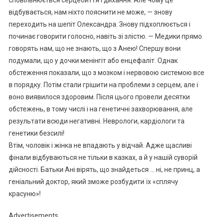
відбувається, нам ніхто пояснити не може, — знову
переходить на шепіт Олександра. Знову підхоплюється і
починає говорити голосно, навіть зі злістю. — Медики прямо
говорять нам, що не знають, що з Анею! Спершу вони
подумали, що у дочки менінгіт або енцефаліт. Однак
обстеження показали, що з мозком і нервовою системою все
в порядку. Потім стали грішити на проблеми з серцем, але і
воно виявилося здоровим. Після цього провели десятки
обстежень, в тому числі і на генетичні захворювання, але
результати всюди негативні. Неврологи, кардіологи та
генетики безсилі!
Втім, чоловік і жінка не впадають у відчай. Адже щасливі
фінали відбуваються не тільки в казках, а й у нашій суворій
дійсності. Батьки Ані вірять, що знайдеться … ні, не принц, а
геніальний доктор, який зможе розбудити їх «сплячу
красуню»!
Advertisements