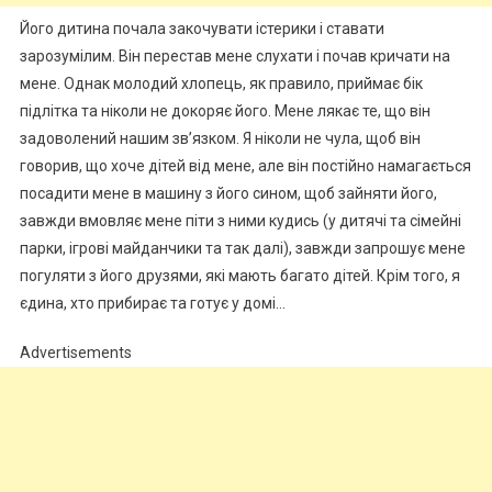
Його дитина почала закочувати істерики і ставати
зарозумілим. Він перестав мене слухати і почав кричати на
мене. Однак молодий хлопець, як правило, приймає бік
підлітка та ніколи не докоряє його. Мене лякає те, що він
задоволений нашим зв’язком. Я ніколи не чула, щоб він
говорив, що хоче дітей від мене, але він постійно намагається
посадити мене в машину з його сином, щоб зайняти його,
завжди вмовляє мене піти з ними кудись (у дитячі та сімейні
парки, ігрові майданчики та так далі), завжди запрошує мене
погуляти з його друзями, які мають багато дітей. Крім того, я
єдина, хто прибирає та готує у домі…
Advertisements