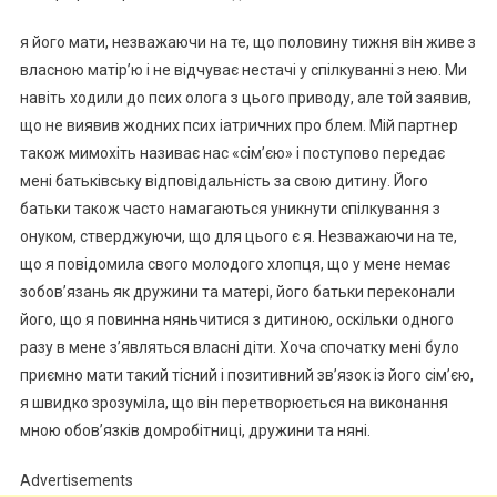
я його мати, незважаючи на те, що половину тижня він живе з
власною матір’ю і не відчуває нестачі у спілкуванні з нею. Ми
навіть ходили до псих олога з цього приводу, але той заявив,
що не виявив жодних псих іатричних про блем. Мій партнер
також мимохіть називає нас «сім’єю» і поступово передає
мені батьківську відповідальність за свою дитину. Його
батьки також часто намагаються уникнути спілкування з
онуком, стверджуючи, що для цього є я. Незважаючи на те,
що я повідомила свого молодого хлопця, що у мене немає
зобов’язань як дружини та матері, його батьки переконали
його, що я повинна няньчитися з дитиною, оскільки одного
разу в мене з’являться власні діти. Хоча спочатку мені було
приємно мати такий тісний і позитивний зв’язок із його сім’єю,
я швидко зрозуміла, що він перетворюється на виконання
мною обов’язків домробітниці, дружини та няні.
Advertisements