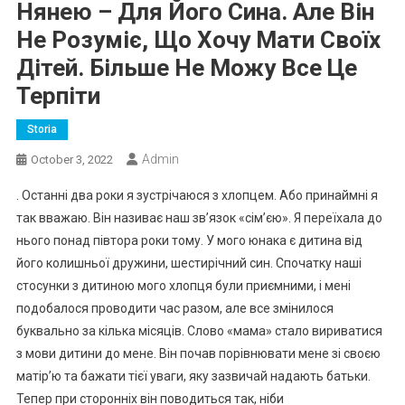
Нянею – Для Його Сина. Але Він
Не Розуміє, Що Хочу Мати Своїх
Дітей. Більше Не Можу Все Це
Терпіти
Storia
Admin
October 3, 2022
. Останні два роки я зустрічаюся з хлопцем. Або принаймні я
так вважаю. Він називає наш зв’язок «сім’єю». Я переїхала до
нього понад півтора роки тому. У мого юнака є дитина від
його колишньої дружини, шестирічний син. Спочатку наші
стосунки з дитиною мого хлопця були приємними, і мені
подобалося проводити час разом, але все змінилося
буквально за кілька місяців. Слово «мама» стало вириватися
з мови дитини до мене. Він почав порівнювати мене зі своєю
матір’ю та бажати тієї уваги, яку зазвичай надають батьки.
Тепер при сторонніх він поводиться так, ніби