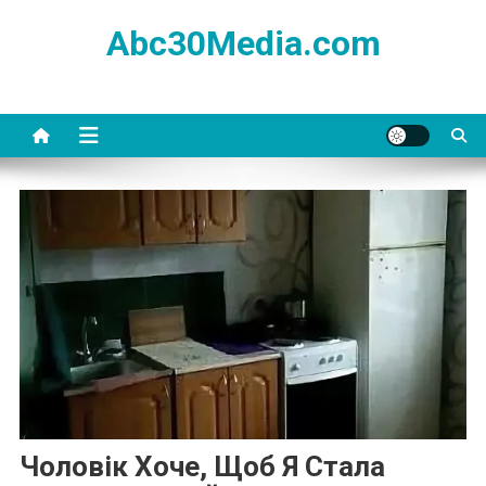
Skip
Abc30Media.com
to
content
Чоловік Хоче, Щоб Я Стала