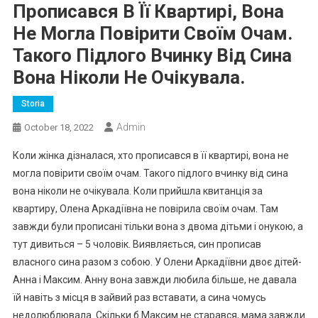
Прописався В Її Квартирі, Вона
Не Могла Повірити Своїм Очам.
Такого Підлого Вчинку Від Сина
Вона Ніколи Не Очікувала.
Storia
Admin
October 18, 2022
Коли жінка дізналася, хто прописався в її квартирі, вона не
могла повірити своїм очам. Такого підлого вчинку від сина
вона ніколи не очікувала. Коли прийшла квитанція за
квартиру, Олена Аркадіївна не повірила своїм очам. Там
завжди були прописані тільки вона з двома дітьми і онукою, а
тут дивиться – 5 чоловік. Виявляється, син прописав
власного сина разом з собою. У Олени Аркадіївни двоє дітей-
Анна і Максим. Анну вона завжди любила більше, не давала
їй навіть з місця в зайвий раз вставати, а сина чомусь
недолюблювала. Скільки б Максим не старався, мама завжди