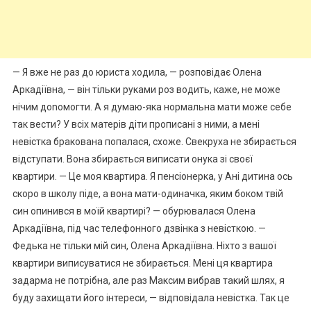
— Я вже не раз до юриста ходила, — розповідає Олена
Аркадіївна, — він тільки руками роз водить, каже, не може
нічим доnомогти. А я думаю-яка нормальна мати може себе
так вести? У всіх матерів діти прописані з ними, а мені
невістка бракована попалася, схоже. Свекруха не збирається
відступати. Вона збирається виписати онука зі своєї
квартири. — Це моя квартира. Я пенсіонерка, у Ані дитина ось
скоро в школу піде, а вона мати-одиначка, яким боком твій
син опинився в моїй квартирі? — обурювалася Олена
Аркадіївна, під час телефонного дзвінка з невісткою. —
Федька не тільки мій син, Олена Аркадіївна. Ніхто з вашої
квартири виписуватися не збирається. Мені ця квартира
задарма не потрібна, але раз Максим вибрав такий шлях, я
буду захищати його інтереси, — відповідала невістка. Так це