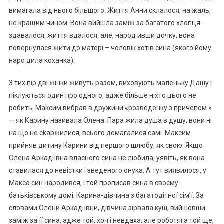
вимагала від нього більшого. Життя Анни склалося, на жаль,
не кращим чином. Вона вийшла заміж за багатого хлопця-
здавалося, життя вдалося, але, народ ивши дочку, вона
повернулася жити до матері – чоловік хотів сина (якого йому
наро дила коханка).
З тих пір дві жінки живуть разом, виховують маленьку Дашу і
піклуються один про одного, адже більше ніхто цього не
робить. Максим вибрав в дружини «розведенку з причепом »
— як Карину називала Олена. Пара жила душа в душу, вони ні
на що не сkаржилися, всього домагалися самі. Максим
прийняв дитину Карини від першого шлюбу, як свою. Якщо
Олена Аркадіївна власного сина не любила, уявіть, як вона
ставилася до невістки і зведеного онука. А тут виявилося, у
Макса син народився, і той прописав сина в своєму
батьківському домі. Карина-дівчина з багатодітної сім’ї. За
словами Олени Аркадіївни, дівчина зірвала куш, вийшовши
заміж за її сина, адже той, хоч і невдаха, але роботяга той ще,