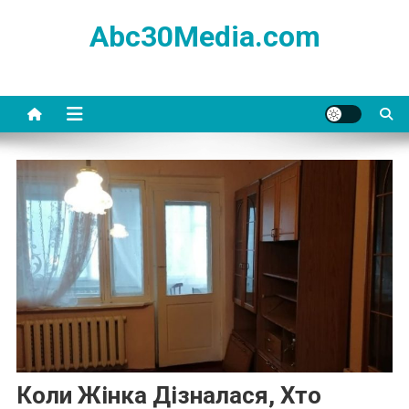
Skip
Abc30Media.com
to
content
Коли Жінка Дізналася, Хто