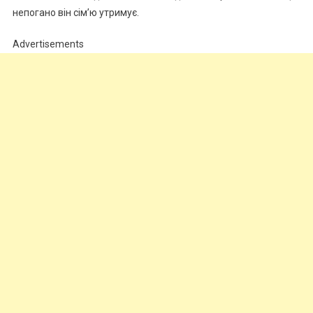
непогано він сім’ю утримує.
Advertisements