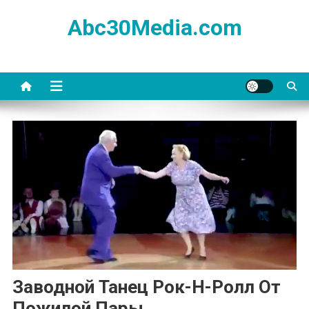
Skip
Abc30Media.com
to
content
Заводной Танец Рок-Н-Ролл От
Пожилой Пары