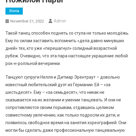
Storia
Admin
November 21, 2022
Такой танец способен поднять со стула не только молодёжь.
Ему по силам заставить вспомнить «дела давно минувших
дней» тех, кто уже «перешагнул» солидный возрастной
рубеж. Очевидно, что эта пара настоящее украшение любой
рок-н-ролльной вечеринки.
Танцуют супруги Нелля и Дитмар Эрентраут – довольно
известный любительский дуэт из Германии. Ей – «за
шестьдесят». Ему – «за семьдесят», что никак не
сказывается на их желании и умении танцевать. И они не
сопротивляются своим порывам, отдавшись целиком
совместному увлечению, как только подросли их дети, и
появилось свободное время на занятия хореографией. Они
могли бы сделать даже профессиональную танцевальную