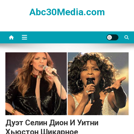
Skip
Abc30Media.com
to
content
Дуэт Селин Дион И Уитни
Хьюстон Шикарное