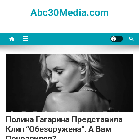
Skip
Abc30Media.com
to
content
Полина Гагарина Представила
Клип “Обезоружена”. А Вам
Понравился?