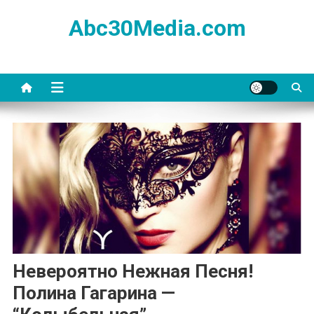
Skip
Abc30Media.com
to
content
Невероятно Нежная Песня!
Полина Гагарина —