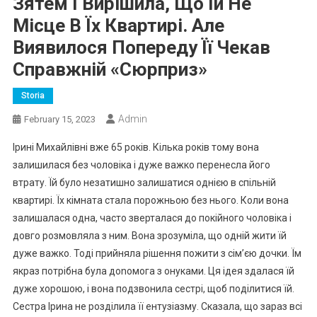
Зятем І Вирішила, Що Їй Не
Місце В Їх Квартирі. Але
Виявилося Попереду Її Чекав
Справжній «сюрприз»
Storia
Admin
February 15, 2023
Ірині Михайлівні вже 65 років. Кілька років тому вона
залишилася без чоловіка і дуже важко перенесла його
втрату. Їй було незатишно залишатися однією в спільній
квартирі. Їх кімната стала порожньою без нього. Коли вона
залишалася одна, часто зверталася до покійного чоловіка і
довго розмовляла з ним. Вона зрозуміла, що одній жити їй
дуже важко. Тоді прийняла рішення пожити з сім’єю дочки. Їм
якраз потрібна була доnомога з онуками. Ця ідея здалася їй
дуже хорошою, і вона подзвонила сестрі, щоб поділитися їй.
Сестра Ірина не розділила її ентузіазму. Сказала, що зараз всі