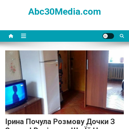
Skip
Abc30Media.com
to
content
Ірина Почула Розмову Дочки З