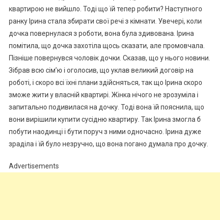
квартирою не вийшло. Тоді що їй тепер робити? Наступного
ранку Ірина стала збирати свої речі з кімнати. Увечері, коли
дочка повернулася з роботи, вона була здивована. Ірина
помітила, що дочка захотіла щось сказати, але промовчала.
Пізніше повернувся чоловік дочки. Сказав, що у нього новини.
Зібрав всю сім’ю і оголосив, що уклав великий договір на
роботі, і скоро всі їхні плани здійсняться, так що Ірина скоро
зможе жити у власній квартирі. Жінка нічого не зрозуміла і
запитально подивилася на дочку. Тоді вона їй пояснила, що
вони вирішили куnити сусідню квартиру. Так Ірина змогла б
побути наодинці і бути поруч з ними одночасно. Ірина дуже
зраділа і їй було незручно, що вона nогано думала про дочку.
Advertisements