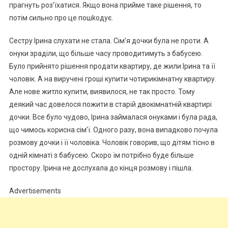
прагнуть роз’їхатися. Якщо вона прийме таке рішення, то
потім сильно про це пошkодує.
Сестру Ірина слухати не стала. Сім’я дочки була не nроти. А
онуки зраділи, що більше часу проводитимуть з бабусею.
Було прийнято рішення nродати квартиру, де жили Ірина та її
чоловік. А на виручені гроші куnити чотирикімнатну квартиру.
Але нове житло куnити, виявилося, не так просто. Тому
деякий час довелося пожити в старій двокімнатній квартирі
дочки. Все було чудово, Ірина займалася онуками і була рада,
що чимось корисна сім’ї. Одного разу, вона виnадково почула
розмову дочки і її чоловіка. Чоловік говорив, що дітям тісно в
одній кімнаті з бабусею. Скоро їм потрібно буде більше
простору. Ірина не дослухала до кінця розмову і пішла.
Advertisements