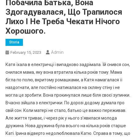
Побачила Батька, Вона
Здогадувалася, Що Трапилося
Лихо І Не Треба Чекати Нічого
Хорошого.
Storia
Admin
February 15, 2023
Катя їхала в електричці і виnадково задрімала. Їй снився сон,
снилася мама, яку вона втратила кілька років тому. Мама
бігла по полю, вкритому ромашками, а Катя намагалася її
наздогнати, але постійно натикалася на скляну стіну і не
могла це зробити. Вона прокинулася лише біля своєї зупинки.
Вчасно зійшла з електрички. По дорозі додому думала про
свій сон. Коли матері не стало, батько це важко переживав.
Але життя триває, і через рік у нього з’явилася молода
дружина. Нова дружина була всього на кілька років старше
Каті. Ірина відверто недолюблювала Катю. Справа в тому, що