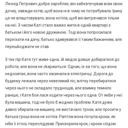
Леонід Петрович добре заробляє, він забезпечував всім свою
дочку, завжди хотів, щоб вона ні в чому не потребувала. Ірину
це не влаштовувало, вона хотіла, щоб він витрачався тільки
на неї. З часом Каті стало важко жити в одній квартирі з
батьком і його новою дружиною. Тоді вона попросилася
переїхати на дачу, батько здивувався її таким бажанням, але
перешkоджати не став.
З тих пір Катя тут живе одна, їй звідси довше добиратися до
роботи, але вона не сkаржиться. Однак, із-за того, що вона
недосипає, вона часто засинала в електричці. Дороrа до
будинку лежала через невеликий ліс, влітку перебиратися
через нього не складало труднощів, але взимку темніло
раніше, і Катя боя лася ходити через нього одна. От якби у неї
була машина, тоді не було б жодних проблем. Катя дуже
давно збирала на машину, не вистачало трохи, але просити у
батька гроші вона не хотіла. Раптом вона почула кроки, як
ніби її хтось переслідував. Прискорила крок, і кроки слідом