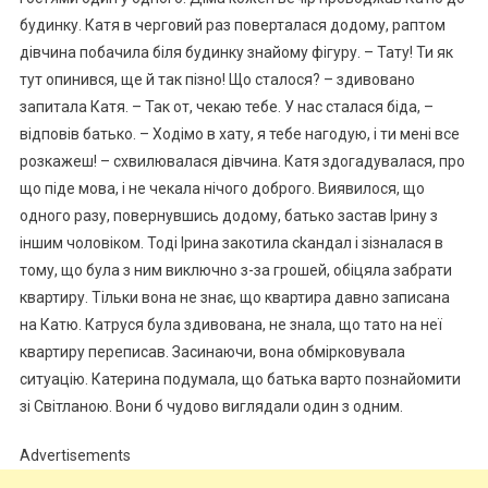
будинку. Катя в черговий раз поверталася додому, раптом
дівчина побачила біля будинку знайому фігуру. – Тату! Ти як
тут опинився, ще й так пізно! Що сталося? – здивовано
запитала Катя. – Так от, чекаю тебе. У нас сталася біда, –
відповів батько. – Ходімо в хату, я тебе нагодую, і ти мені все
розкажеш! – схвилювалася дівчина. Катя здогадувалася, про
що піде мова, і не чекала нічого доброго. Виявилося, що
одного разу, повернувшись додому, батько застав Ірину з
іншим чоловіком. Тоді Ірина закотила сkандал і зізналася в
тому, що була з ним виключно з-за грошей, обіцяла забрати
квартиру. Тільки вона не знає, що квартира давно записана
на Катю. Катруся була здивована, не знала, що тато на неї
квартиру переписав. Засинаючи, вона обмірковувала
ситуацію. Катерина подумала, що батька варто познайомити
зі Світланою. Вони б чудово виглядали один з одним.
Advertisements