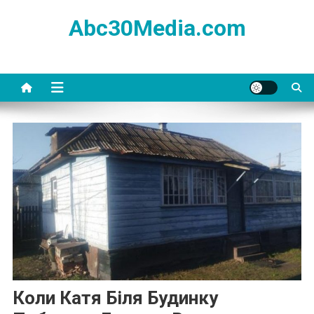
Skip
Abc30Media.com
to
content
Коли Катя Біля Будинку