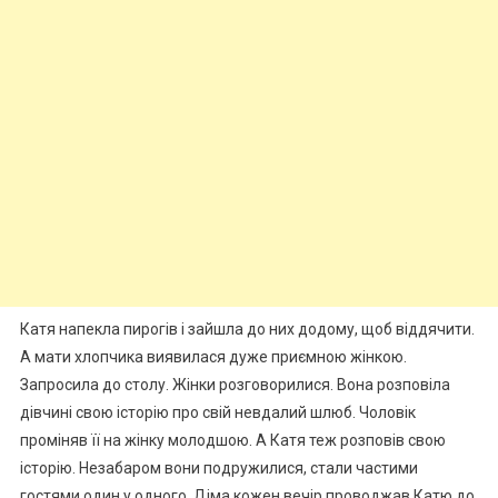
Катя напекла пирогів і зайшла до них додому, щоб віддячити.
А мати хлопчика виявилася дуже приємною жінкою.
Запросила до столу. Жінки розговорилися. Вона розповіла
дівчині свою історію про свій невдалий шлюб. Чоловік
проміняв її на жінку молодшою. А Катя теж розповів свою
історію. Незабаром вони подружилися, стали частими
гостями один у одного. Діма кожен вечір проводжав Катю до