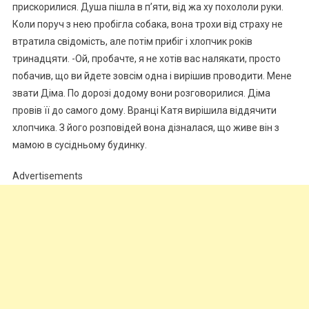
прискорилися. Душа пішла в п’яти, від жа ху похололи руки.
Коли поруч з нею пробігла собака, вона трохи від страху не
втратила свідомість, але потім прибіг і хлопчик років
тринадцяти. -Ой, пробачте, я не хотів вас налякати, просто
побачив, що ви йдете зовсім одна і вирішив проводити. Мене
звати Діма. По дорозі додому вони розговорилися. Діма
провів її до самого дому. Вранці Катя вирішила віддячити
хлопчика. З його розповідей вона дізналася, що живе він з
мамою в сусідньому будинку.
Advertisements