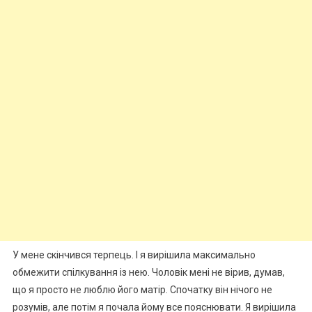
У мене скінчився терпець. І я вирішила максимально
обмежити спілкування із нею. Чоловік мені не вірив, думав,
що я просто не люблю його матір. Спочатку він нічого не
розумів, але потім я почала йому все пояснювати. Я вирішила