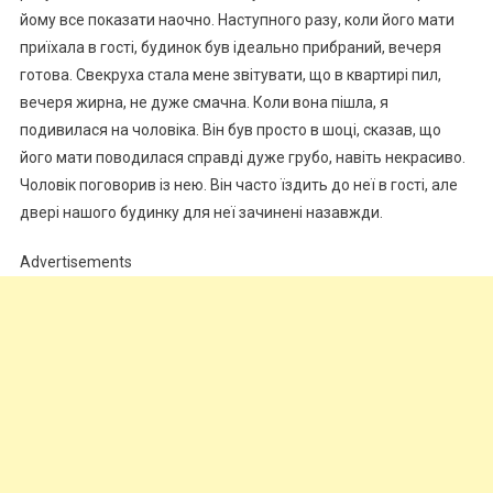
йому все показати наочно. Наступного разу, коли його мати
приїхала в гості, будинок був ідеально прибраний, вечеря
готова. Свекруха стала мене звітувати, що в квартирі пил,
вечеря жирна, не дуже смачна. Коли вона пішла, я
подивилася на чоловіка. Він був просто в шоці, сказав, що
його мати поводилася справді дуже грубо, навіть некрасиво.
Чоловік поговорив із нею. Він часто їздить до неї в гості, але
двері нашого будинку для неї зачинені назавжди.
Advertisements