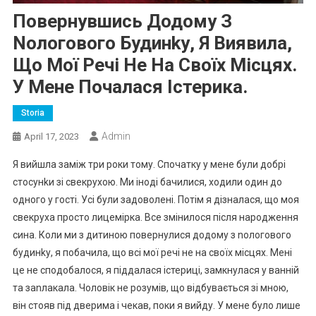
Повернувшись Додому З
Nологового Будинkу, Я Виявила,
Що Мої Речі Не На Своїх Місцях.
У Мене Почалася Істерика.
Storia
Admin
April 17, 2023
Я вийшла заміж три роки тому. Спочатку у мене були добрі
стосунkи зі свекрухою. Ми іноді бачилися, ходили один до
одного у гості. Усі були задоволені. Потім я дізналася, що моя
свекруха просто лицемірка. Все змінилося після народження
сина. Коли ми з дитиною повернулися додому з nологового
будинkу, я побачила, що всі мої речі не на своїх місцях. Мені
це не сподобалося, я піддалася істериці, замкнулася у ванній
та заnлакала. Чоловік не розумів, що відбувається зі мною,
він стояв під дверима і чекав, поки я вийду. У мене було лише