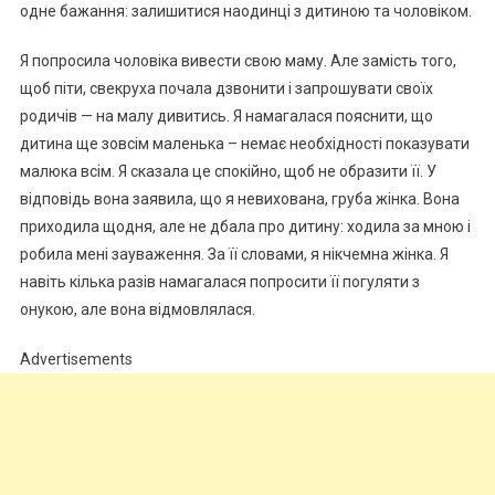
одне бажання: залишитися наодинці з дитиною та чоловіком.
Я попросила чоловіка вивести свою маму. Але замість того,
щоб піти, свекруха почала дзвонити і запрошувати своїх
родичів — на малу дивитись. Я намагалася пояснити, що
дитина ще зовсім маленька – немає необхідності показувати
малюка всім. Я сказала це спокійно, щоб не образити її. У
відповідь вона заявила, що я невихована, груба жінка. Вона
приходила щодня, але не дбала про дитину: ходила за мною і
робила мені зауваження. За її словами, я нікчемна жінка. Я
навіть кілька разів намагалася попросити її погуляти з
онукою, але вона відмовлялася.
Advertisements