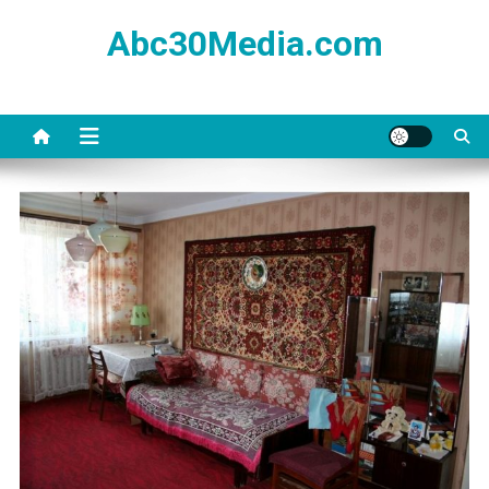
Skip
Abc30Media.com
to
content