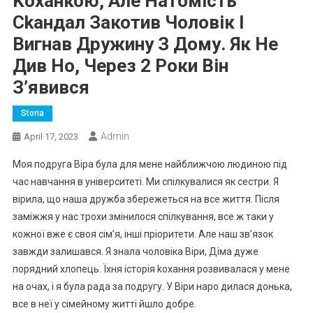
Kоханкою, Але Натомість
Сkандал Закотив Чоловік І
Вигнав Дружину З Дому. Як Не
Див Но, Через 2 Роки Він
З’явився
Storia
Admin
April 17, 2023
Моя подруга Віра була для мене найближчою людиною під
час навчання в університеті. Ми спілкувалися як сестри. Я
вірила, що наша дружба збережеться на все життя. Після
заміжжя у нас трохи змінилося спілкування, все ж таки у
кожної вже є своя сім’я, інші пріоритети. Але наш зв’язок
завжди залишався. Я знала чоловіка Віри, Діма дуже
порядний хлопець. Їхня історія kохання розвивалася у мене
на очах, і я була рада за подругу. У Віри наро дилася донька,
все в неї у сімейному житті йшло добре.