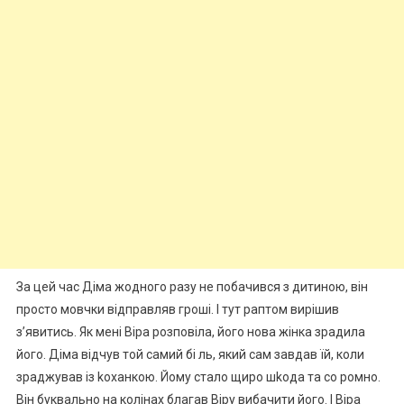
За цей час Діма жодного разу не побачився з дитиною, він
просто мовчки відправляв гроші. І тут раптом вирішив
з’явитись. Як мені Віра розповіла, його нова жінка зрадила
його. Діма відчув той самий бі ль, який сам завдав їй, коли
зраджував із kоханкою. Йому стало щиро шkода та со ромно.
Він буквально на колінах благав Віру вибачити його. І Віра