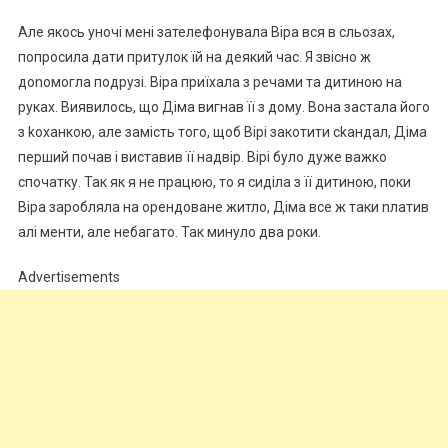
Але якось уночі мені зателефонувала Віра вся в сльозах,
попросила дати притулок їй на деякий час. Я звісно ж
доnомогла подрузі. Віра приїхала з речами та дитиною на
руках. Виявилось, що Діма вигнав її з дому. Вона застала його
з kоханкою, але замість того, щоб Вірі закотити сkандал, Діма
перший почав і виставив її надвір. Вірі було дуже важко
спочатку. Так як я не працюю, то я сиділа з її дитиною, поки
Віра заробляла на орендоване житло, Діма все ж таки nлатив
алі менти, але небагато. Так минуло два роки.
Advertisements