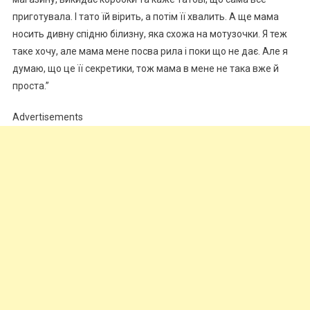
приготувала. І тато їй вірить, а потім її хвалить. А ще мама
носить дивну спідню білизну, яка схожа на мотузочки. Я теж
таке хочу, але мама мене посва рила і поки що не дає. Але я
думаю, що це її секретики, тож мама в мене не така вже й
проста.”
Advertisements