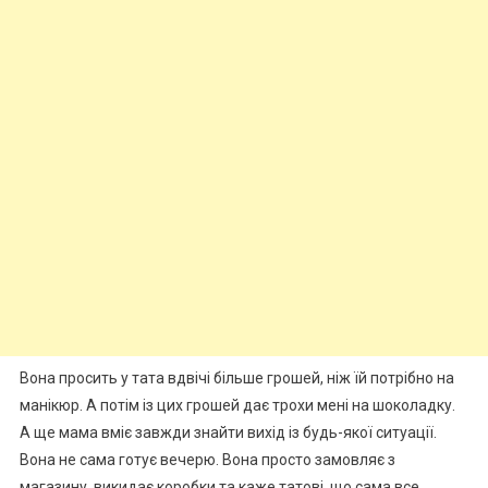
Вона просить у тата вдвічі більше грошей, ніж їй потрібно на
манікюр. А потім із цих грошей дає трохи мені на шоколадку.
А ще мама вміє завжди знайти вихід із будь-якої ситуації.
Вона не сама готує вечерю. Вона просто замовляє з
магазину, викидає коробки та каже татові, що сама все