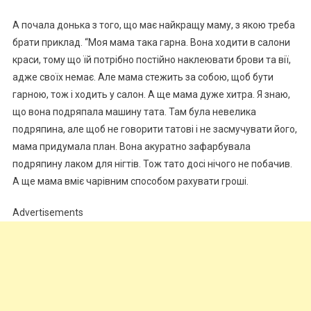
А почала донька з того, що має найкращу маму, з якою треба
брати приклад. “Моя мама така гарна. Вона ходити в салони
краси, тому що їй потрібно постійно наклеювати брови та вії,
адже своїх немає. Але мама стежить за собою, щоб бути
гарною, тож і ходить у салон. А ще мама дуже хитра. Я знаю,
що вона подряпала машину тата. Там була невелика
подряпина, але щоб не говорити татові і не засмучувати його,
мама придумала план. Вона акуратно зафарбувала
подряпину лаком для нігтів. Тож тато досі нічого не побачив.
А ще мама вміє чарівним способом рахувати гроші.
Advertisements