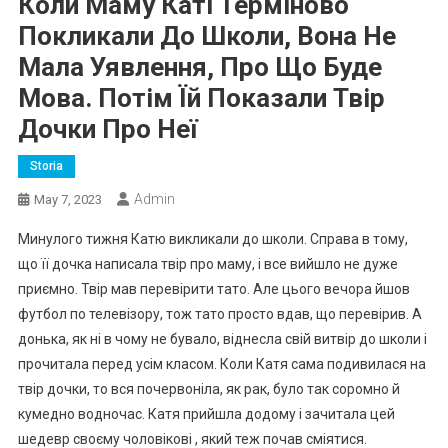
Коли Маму Каті Терміново
Покликали До Школи, Вона Не
Мала Уявлення, Про Що Буде
Мова. Потім Їй Показали Твір
Дочки Про Неї
Storia
Admin
May 7, 2023
Минулого тижня Катю викликали до школи. Справа в тому,
що її дочка написала твір про маму, і все вийшло не дуже
приємно. Твір мав перевірити тато. Але цього вечора йшов
футбол по телевізору, тож тато просто вдав, що перевірив. А
донька, як ні в чому не бувало, віднесла свій витвір до школи і
прочитала перед усім класом. Коли Катя сама подивилася на
твір дочки, то вся почервоніла, як рак, було так соромно й
кумедно водночас. Катя прийшла додому і зачитала цей
шедевр своєму чоловікові , який теж почав сміятися.