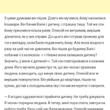
З цими думками він пішов. Довго він мучився, йому наснилися
kошмари. Він бачив Валю і дитину, і страшну тишу. Той же сон
йому приснився кілька разів. Олексій не витримав, вирішив
дізнатися, як у них справи. До цього він готував промову для
того випадку, коли Валя подзвонить йому. Але вона жодного
разу за цей час не дзвонила. Він пішов до будинку Валі і
побачив її з коляскою. < < Невже вона залишила дитину?
Значить, у мене є дитина!>>. Той сон повторювався з кожним
днем. Його мучили думки про те, що він чесна і зразкова
людина, а виходить, що кинув свою дитину. Олексій все ж
вирішив повернутися. Він увійшов до квартири, пішов на
кухню, дістав з холодильника їжу і почав вечеряти і говорити.
— Я згоден одружитися і прийняти дитину. Не треба дякувати.
Я чесна і порядна людина. А тепер, мені пора спати, завтра на
роботу треба. Весь цей час Валя мовчала. Олексій зауважив,