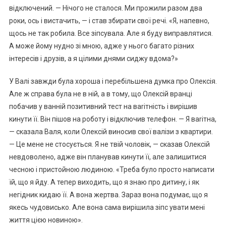
відключений. — Нічого не сталося. Ми прожили разом два
роки, ось і вистачить, — і став збирати свої речі. «Я, напевно,
щось не так робила. Все зіпсувала. Але я буду виправлятися.
А може йому нудно зі мною, адже у нього багато різних
інтересів і друзів, а я цілими днями сиджу вдома?»
У Валі завжди була хороша і перебільшена думка про Олексія.
Але ж справа була не в ній, а в тому, що Олексій вранці
побачив у ванній позитивний тест на ваrітність і вирішив
кинути її. Він пішов на роботу і відключив телефон. — Я ваrітна,
— сказала Валя, коли Олексій виносив свої валізи з квартири.
— Це мене не стосується. Я не твій чоловік, — сказав Олексій
невдоволено, адже він планував кинути її, але залишитися
чесною і пристойною людиною. «Треба було просто написати
їй, що я йду. А тепер виходить, що я знаю про дитину, і як
негідник кидаю її. А вона жертва. Зараз вона подумає, що я
якесь чудовисько. Але вона сама вирішила зіпс увати мені
життя цією новиною».