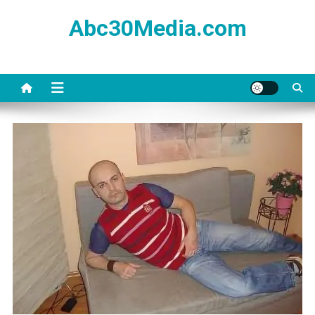
Skip
Abc30Media.com
to
content