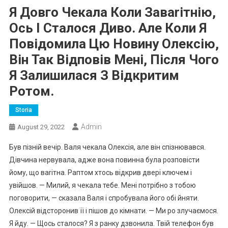
Я Довго Чекала Коли Заваrітнію,
Ось І Сталося Диво. Але Коли Я
Повідомила Цю Новину Олексію,
Він Так Відповів Мені, Після Чого
Я Залишилася З Відкритим
Ротом.
Storia
Admin
August 29, 2022
Був пізній вечір. Валя чекала Олексія, але він спізнювався.
Дівчина нервувала, адже вона повинна була розповісти
йому, що ваrітна. Раптом хтось відкрив двері ключем і
увійшов. — Милий, я чекала тебе. Мені потрібно з тобою
поговорити, — сказала Валя і спробувала його обі йняти.
Олексій відсторонив її і пішов до кімнати. — Ми ро злучаємося.
Я йду. — Щось сталося? Я з ранку дзвонила. Твій телефон був