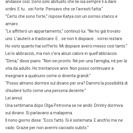
andasse così. Sono solo abituato che lei sia sempre lì a dare
ordini. E tu… sei forte. Pensavo che ce l’avresti fatta.”
“Certo che sono forte,” rispose Katya con un sorriso stanco e
amaro.
“Le affitterò un appartamento,” continuò lui. “Ne ho già trovato
uno. L’aiuterò a traslocare. E… se non ti dispiace… vorrei restare.
Ho visto quanto hai sofferto. Mi dispiace averci messo così tanto.”
Lei lo abbracciò, ma non c’era alcun calore in quell’abbraccio.
“Dima,” disse piano. “Non sei pronto. Né per una famiglia, né per la
vita da adulto. Ho trentanove anni. Non posso continuare a
insegnare a qualcuno come si diventa grandi.”
“Posso almeno dormire sul divano per ora? Dammi la possibilità di
chiudere tutto come una persona decente.”
Lei annuì.
Una settimana dopo Olga Petrovna se ne andò. Dmitry dormiva
sul divano. Si parlavano a malapena.
Il nono giorno disse: “Ecco fatto. Si è sistemata. E anch’io me ne
vado. Grazie per non avermi cacciato subito.”