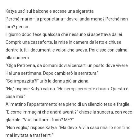
Katya uscì sul balcone e accese una sigaretta.
Perché mai io—la proprietaria—dovrei andarmene? Perché non
loro? pensò.
Il giorno dopo fece qualcosa che nessuno si aspettava da lei.
Comprò una cassaforte, la mise in camera da letto e chiuse
dentro tutti i documenti e valori che aveva. Poi disse con calma
alla suocera:
“Olga Petrovna, da domani dovrai cercarti un posto dove vivere.
Hai una settimana. Dopo cambierò la serratura.”
“Sei impazzita?!” urlò la donna più anziana.
“No,” rispose Katya calma. “Ho semplicemente chiuso. Questa è
casa mia.”
Al mattino l’appartamento era pieno di un silenzio teso e fragile.
“E come immagini che andrà avanti?” chiese la suocera, con voce
glaciale. “Vuoi buttarmi fuori? ME?”
“Non voglio,” rispose Katya. “Ma devo. Vivi a casa mia. Io non ti ho
mai invitata a trasferirti.”