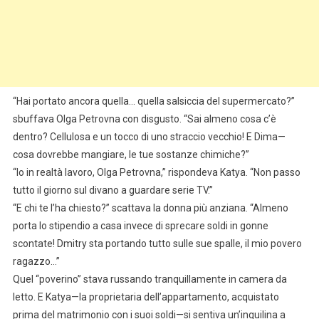
“Hai portato ancora quella… quella salsiccia del supermercato?”
sbuffava Olga Petrovna con disgusto. “Sai almeno cosa c’è
dentro? Cellulosa e un tocco di uno straccio vecchio! E Dima—
cosa dovrebbe mangiare, le tue sostanze chimiche?”
“Io in realtà lavoro, Olga Petrovna,” rispondeva Katya. “Non passo
tutto il giorno sul divano a guardare serie TV.”
“E chi te l’ha chiesto?” scattava la donna più anziana. “Almeno
porta lo stipendio a casa invece di sprecare soldi in gonne
scontate! Dmitry sta portando tutto sulle sue spalle, il mio povero
ragazzo…”
Quel “poverino” stava russando tranquillamente in camera da
letto. E Katya—la proprietaria dell’appartamento, acquistato
prima del matrimonio con i suoi soldi—si sentiva un’inquilina a