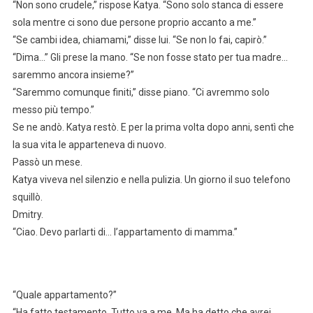
“Non sono crudele,” rispose Katya. “Sono solo stanca di essere
sola mentre ci sono due persone proprio accanto a me.”
“Se cambi idea, chiamami,” disse lui. “Se non lo fai, capirò.”
“Dima…” Gli prese la mano. “Se non fosse stato per tua madre…
saremmo ancora insieme?”
“Saremmo comunque finiti,” disse piano. “Ci avremmo solo
messo più tempo.”
Se ne andò. Katya restò. E per la prima volta dopo anni, sentì che
la sua vita le apparteneva di nuovo.
Passò un mese.
Katya viveva nel silenzio e nella pulizia. Un giorno il suo telefono
squillò.
Dmitry.
“Ciao. Devo parlarti di… l’appartamento di mamma.”
“Quale appartamento?”
“Ha fatto testamento. Tutto va a me. Ma ha detto che avrei