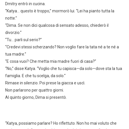
Dmitry entrò in cucina.
“Katya… questo è troppo,” mormorò lui. “Lei ha pianto tutta la
notte.”
“Dima. Se non dici qualcosa di sensato adesso, chiederò il
divorzio.”
“Tu… parli sul serio?”
“Credevi stessi scherzando? Non voglio fare la tata né a te né a
tua madre.”
“E cosa vuoi? Che metta mia madre fuori di casa?”
“No,” disse Katya. “Voglio che tu capisca—da solo—dove sta la tua
famiglia. E che tu scelga, da solo.”
Rimase in silenzio. Poi prese la giacca e uscì.
Non parlarono per quattro giorni.
Al quinto giorno, Dima si presentò.
“Katya, possiamo parlare? Ho riflettuto. Non ho mai voluto che