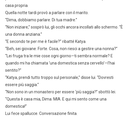
casa propria.
Quella notte tardi provò a parlare con il marito.
“Dima, dobbiamo parlare. Di tua madre.”
“Non iniziare,” sospirò lui, gli occhi ancora incollati allo schermo. “È
una donna anziana.”
“E secondo te per me è facile?” ribatté Katya.
“Beh, sei giovane. Forte. Cosa, non riesci a gestire una nonna?”
“Lei fruga tra le mie cose ogni giorno—ti sembra normale? E
quando mi ha chiamata ‘una domestica senza cervello’—l’hai
sentito?”
“Katya, prendi tutto troppo sul personale,” disse lui. “Dovresti
essere più saggia.”
“Non sono in un monastero per essere ‘più saggia’!” sbottò lei.
“Questa è casa mia, Dima. MIA. E qui mi sento come una
domestica!”
Lui fece spallucce. Conversazione finita.