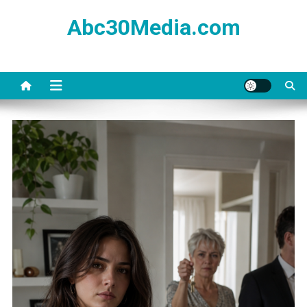
Skip
Abc30Media.com
to
content