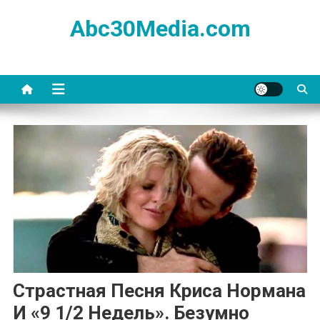
Skip
Abc30Media.com
to
content
Страстная Песня Криса Нормана
И «9 1/2 Недель». Безумно