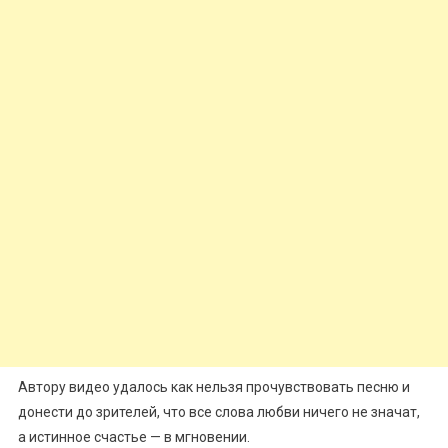
Автору видео удалось как нельзя прочувствовать песню и
донести до зрителей, что все слова любви ничего не значат,
а истинное счастье — в мгновении.