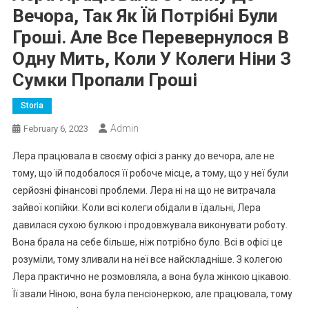
Вечора, Так Як Їй Потрібні Були
Гроші. Але Все Перевернулося В
Одну Мить, Коли У Колеги Ніни З
Сумки Пропали Гроші
Storia
Admin
February 6, 2023
Лера працювала в своєму офісі з ранку до вечора, але не
тому, що їй подобалося її робоче місце, а тому, що у неї були
серйозні фінансові проблеми. Лера ні на що не витрачала
зайвої копійки. Коли всі колеги обідали в їдальні, Лера
давилася сухою булкою і продовжувала виконувати роботу.
Вона брала на себе більше, ніж потрібно було. Всі в офісі це
розуміли, тому зливали на неї все найскладніше. З колегою
Лера практично не розмовляла, а вона була жінкою цікавою.
Її звали Ніною, вона була пенсіонеркою, але працювала, тому