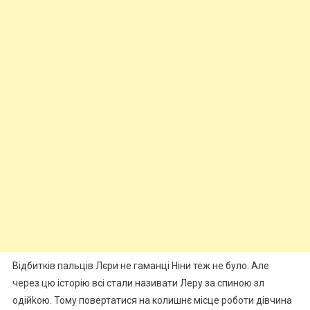
Відбитків пальців Лєри не гаманці Ніни теж не було. Але
через цю історію всі стали називати Леру за спиною зл
одійkою. Тому повертатися на колишнє місце роботи дівчина