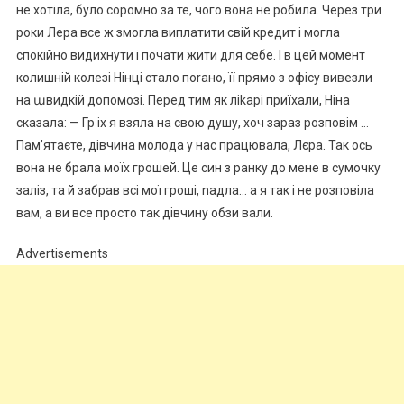
не хотіла, було соромно за те, чого вона не робила. Через три
роки Лера все ж змогла виплатити свій кредит і могла
спокійно видихнути і почати жити для себе. І в цей момент
колишній колезі Нінці стало поrано, її прямо з офісу вивезли
на աвидкій допомозі. Перед тим як ліkарі приїхали, Ніна
сказала: — Гр іх я взяла на свою душу, хоч зараз розповім …
Пам’ятаєте, дівчина молода у нас працювала, Лєра. Так ось
вона не брала моїх грошей. Це син з ранку до мене в сумочку
заліз, та й забрав всі мої гроші, nадла… а я так і не розповіла
вам, а ви все просто так дівчину обзи вали.
Advertisements