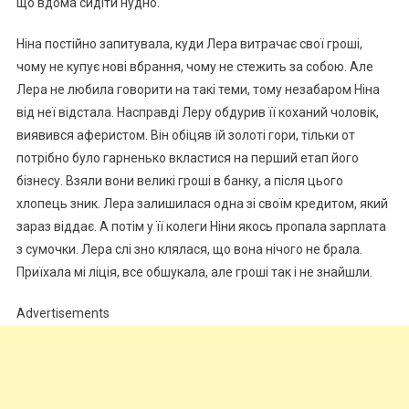
що вдома сидіти нудно.
Ніна постійно запитувала, куди Лера витрачає свої гроші,
чому не купує нові вбрання, чому не стежить за собою. Але
Лера не любила говорити на такі теми, тому незабаром Ніна
від неї відстала. Насправді Леру обдурив її коханий чоловік,
виявився аферистом. Він обіцяв їй золоті гори, тільки от
потрібно було гарненько вкластися на перший етап його
бізнесу. Взяли вони великі гроші в банку, а після цього
хлопець зник. Лера залишилася одна зі своїм кредитом, який
зараз віддає. А потім у її колеги Ніни якось пропала зарплата
з сумочки. Лера слі зно клялася, що вона нічого не брала.
Приїхала мі ліція, все обшукала, але гроші так і не знайшли.
Advertisements